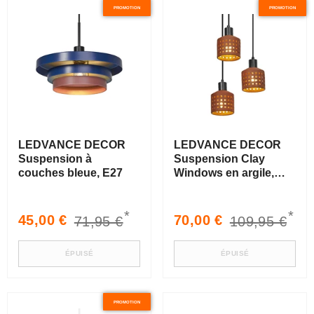
PROMOTION
PROMOTION
LEDVANCE DECOR
LEDVANCE DECOR
Suspension à
Suspension Clay
couches bleue, E27
Windows en argile,
marron, 3 flammes,
E27
*
*
Prix
Prix
Prix
Prix
45,00 €
70,00 €
71,95 €
109,95 €
soldé
habituel
soldé
habituel
ÉPUISÉ
ÉPUISÉ
PROMOTION