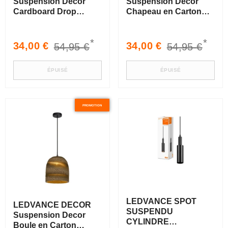
Suspension Decor
Suspension Decor
Cardboard Drop
Chapeau en Carton
marron, E27
marron, E27
*
*
Prix
Prix
Prix
Prix
34,00 €
34,00 €
54,95 €
54,95 €
soldé
habituel
soldé
habituel
ÉPUISÉ
ÉPUISÉ
PROMOTION
LEDVANCE SPOT
LEDVANCE DECOR
SUSPENDU
Suspension Decor
CYLINDRE
Boule en Carton