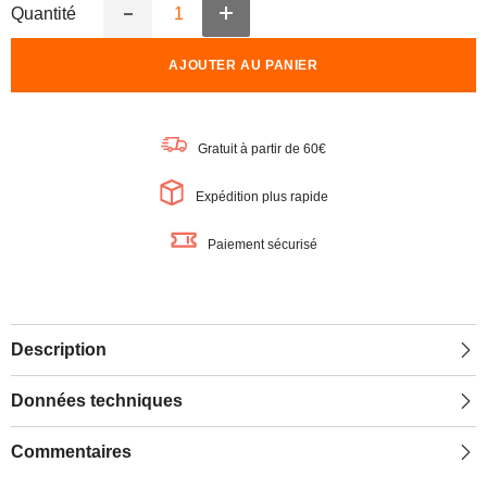
Quantité
Augmenter
Réduire
la
la
quantité
quantité
AJOUTER AU PANIER
de
de
LEDVANCE
LEDVANCE
OFFICE
OFFICE
LINE
LINE
SLAB
SLAB
Gratuit à partir de 60€
Suspension,
Suspension,
1,2m,
1,2m,
40W,
40W,
Expédition plus rapide
4000K,
4000K,
Blanc
Blanc
Paiement sécurisé
Description
Données techniques
Commentaires