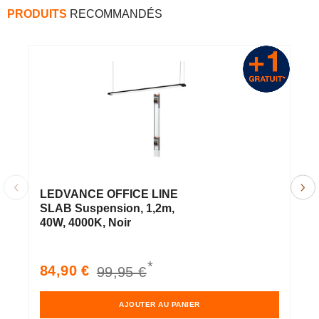
PRODUITS
RECOMMANDÉS
LEDVANCE OFFICE LINE
L
SLAB Suspension, 1,2m,
S
40W, 4000K, Noir
4
*
Prix
Prix
P
84,90 €
5
99,95 €
soldé
habituel
s
AJOUTER AU PANIER