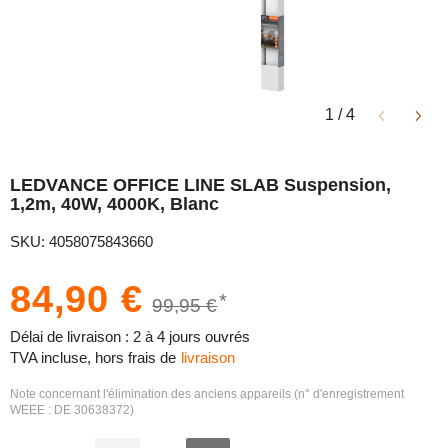
1
/
4
LEDVANCE OFFICE LINE SLAB Suspension,
1,2m, 40W, 4000K, Blanc
SKU: 4058075843660
84,90 €
*
99,95 €
Délai de livraison : 2 à 4 jours ouvrés
TVA incluse, hors frais de
livraison
Note concernant l'élimination des anciens appareils (n° d'enregistrement
WEEE : DE 30638372)