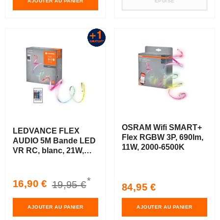
AJOUTER AU PANIER
ÉPUISÉ
OSRAM Wifi SMART+
LEDVANCE FLEX
Flex RGBW 3P, 690lm,
AUDIO 5M Bande LED
11W, 2000-6500K
VR RC, blanc, 21W,
320lm
*
Prix
Prix
16,90 €
19,95 €
Prix
84,95 €
soldé
habituel
habituel
AJOUTER AU PANIER
AJOUTER AU PANIER