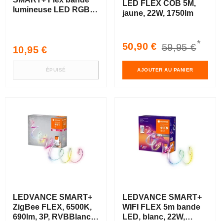
LED FLEX COB 5M,
lumineuse LED RGBW
jaune, 22W, 1750lm
multicolore extension
1m
*
Prix
Prix
50,90 €
59,95 €
Prix
10,95 €
soldé
habituel
habituel
ÉPUISÉ
AJOUTER AU PANIER
LEDVANCE SMART+
LEDVANCE SMART+
ZigBee FLEX, 6500K,
WIFI FLEX 5m bande
690lm, 3P, RVBBlanc,
LED, blanc, 22W,