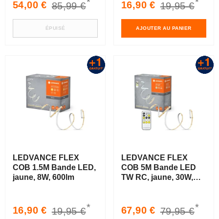
*
*
Prix
Prix
Prix
Prix
54,00 €
16,90 €
85,99 €
19,95 €
soldé
habituel
soldé
habituel
ÉPUISÉ
AJOUTER AU PANIER
LEDVANCE FLEX
LEDVANCE FLEX
COB 1.5M Bande LED,
COB 5M Bande LED
jaune, 8W, 600lm
TW RC, jaune, 30W,
1700lm
*
*
Prix
Prix
Prix
Prix
16,90 €
67,90 €
19,95 €
79,95 €
soldé
habituel
soldé
habituel