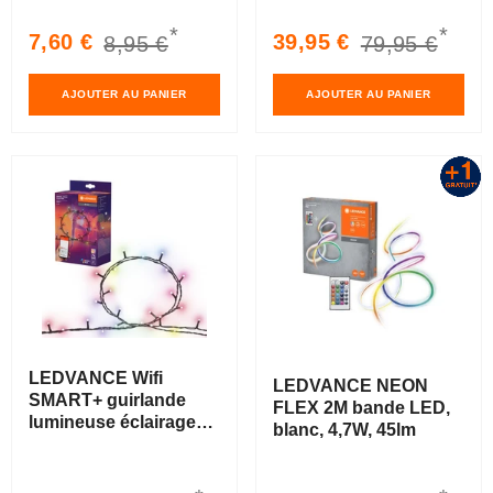
2200-5000K
*
*
Prix
Prix
Prix
Prix
7,60 €
39,95 €
8,95 €
79,95 €
soldé
habituel
soldé
habituel
AJOUTER AU PANIER
AJOUTER AU PANIER
LEDVANCE Wifi
LEDVANCE NEON
SMART+ guirlande
FLEX 2M bande LED,
lumineuse éclairage
blanc, 4,7W, 45lm
de Noël avec 200 LED,
Magic RGB, dimmable,
8,4W, 20m