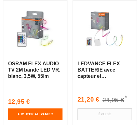
OSRAM FLEX AUDIO
LEDVANCE FLEX
TV 2M bande LED VR,
BATTERIE avec
blanc, 3,5W, 55lm
capteur et
télécommande, RVB,
5m
*
Prix
Prix
21,20 €
24,95 €
Prix
12,95 €
soldé
habituel
habituel
AJOUTER AU PANIER
ÉPUISÉ