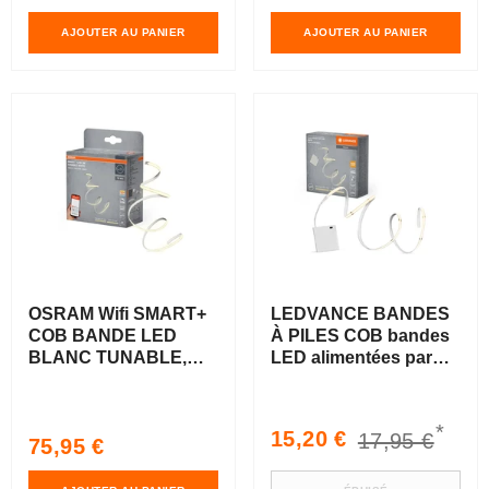
AJOUTER AU PANIER
AJOUTER AU PANIER
OSRAM Wifi SMART+
LEDVANCE BANDES
COB BANDE LED
À PILES COB bandes
BLANC TUNABLE,
LED alimentées par
3m, Blanc réglable,
piles, 2m
1200lm, 14W, 2700-
6500K
*
Prix
Prix
15,20 €
17,95 €
Prix
75,95 €
soldé
habituel
habituel