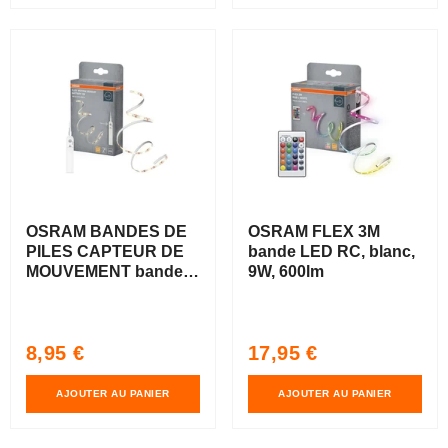
OSRAM BANDES DE
OSRAM FLEX 3M
PILES CAPTEUR DE
bande LED RC, blanc,
MOUVEMENT bandes
9W, 600lm
LED alimentées par
piles avec capteur, 1m
Prix
Prix
8,95 €
17,95 €
habituel
habituel
AJOUTER AU PANIER
AJOUTER AU PANIER