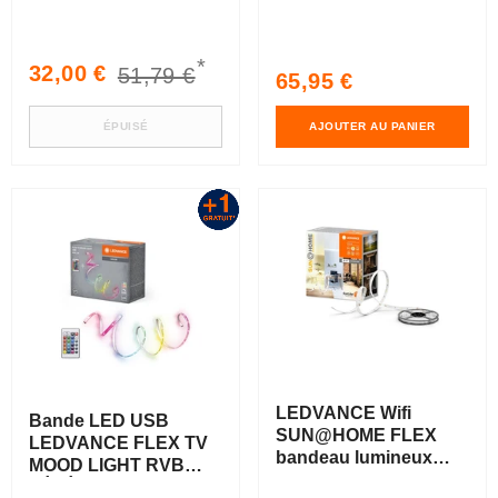
180cm
500lm
*
Prix
Prix
32,00 €
51,79 €
Prix
65,95 €
soldé
habituel
habituel
ÉPUISÉ
AJOUTER AU PANIER
LEDVANCE Wifi
Bande LED USB
SUN@HOME FLEX
LEDVANCE FLEX TV
bandeau lumineux
MOOD LIGHT RVB
Moodlight 3m 13,5W /
TÉLÉCOMMANDE,