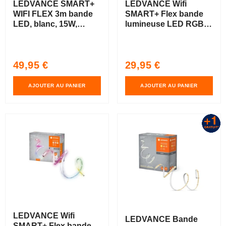
LEDVANCE SMART+
LEDVANCE Wifi
WIFI FLEX 3m bande
SMART+ Flex bande
LED, blanc, 15W,
lumineuse LED RGBW
350lm
multicolore set de
base 2m
Prix
Prix
49,95 €
29,95 €
habituel
habituel
AJOUTER AU PANIER
AJOUTER AU PANIER
LEDVANCE Wifi
LEDVANCE Bande
SMART+ Flex bande