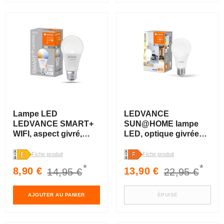
Lampe LED
LEDVANCE
LEDVANCE SMART+
SUN@HOME lampe
WIFI, aspect givré,
LED, optique givrée
9,5W, 1055lm,
blanche, 12W, 1055lm
dimmable
Fiche produit
Fiche produit
*
*
Prix
Prix
Prix
Prix
8,90 €
13,90 €
14,95 €
22,95 €
soldé
habituel
soldé
habituel
AJOUTER AU PANIER
ÉPUISÉ