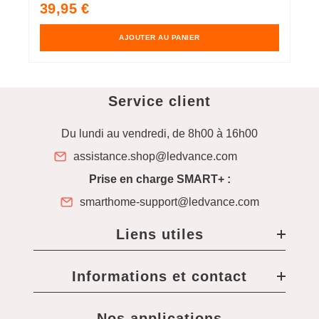
P
8
Prix
39,95 €
transparent en verre fumé,
e
s
habituel
remplacement du 37W
r
conventionnel,
a
AJOUTER AU PANIER
contrôlable avec Alexa,
c
Google & App
c
G
Service client
Du lundi au vendredi, de 8h00 à 16h00
assistance.shop@ledvance.com
Prise en charge SMART+ :
smarthome-support@ledvance.com
Liens utiles
Informations et contact
Nos applications