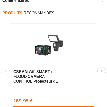
Commentaires
PRODUITS
RECOMMANDÉS
OSRAM Wifi SMART+
O
FLOOD CAMERA
L
CONTROL Projecteur de
m
jardin avec capteur
2
caméra HD 23W / 3000K
Fi
Blanc chaud
Prix
P
169,95 €
1
habituel
h