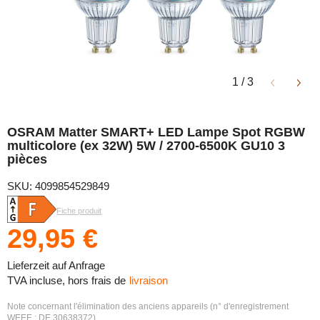
1
/
3
OSRAM Matter SMART+ LED Lampe Spot RGBW
multicolore (ex 32W) 5W / 2700-6500K GU10 3
pièces
SKU: 4099854529849
Fiche produit
29,95 €
Lieferzeit auf Anfrage
TVA incluse, hors frais de
livraison
Note concernant l'élimination des anciens appareils (n° d'enregistrement
WEEE : DE 30638372)