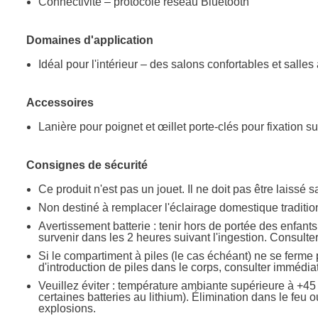
Connectivité – protocole réseau Bluetooth
Domaines d'application
Idéal pour l'intérieur – des salons confortables et sal
Accessoires
Lanière pour poignet et œillet porte-clés pour fixation 
Consignes de sécurité
Ce produit n'est pas un jouet. Il ne doit pas être laissé s
Non destiné à remplacer l'éclairage domestique traditio
Avertissement batterie : tenir hors de portée des enfant
survenir dans les 2 heures suivant l'ingestion. Consul
Si le compartiment à piles (le cas échéant) ne se ferme p
d'introduction de piles dans le corps, consulter imméd
Veuillez éviter : température ambiante supérieure à +45
certaines batteries au lithium). Élimination dans le f
explosions.