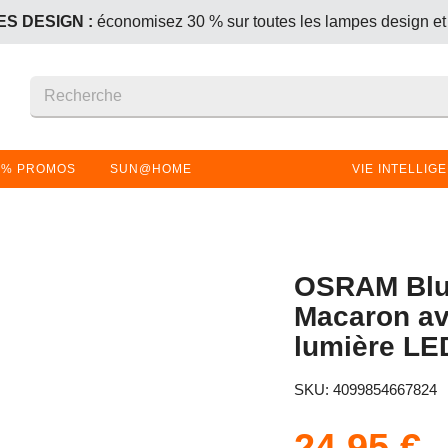
S DESIGN :
économisez 30 % sur toutes les lampes design et
+1 offert – le produit le moins cher (ou de même prix) est gratui
S DESIGN :
économisez 30 % sur toutes les lampes design et
+1 offert – le produit le moins cher (ou de même prix) est gratui
% PROMOS
SUN@HOME
VIE INTELLIG
OSRAM Blu
Macaron av
lumière LE
SKU: 4099854667824
24,95 €