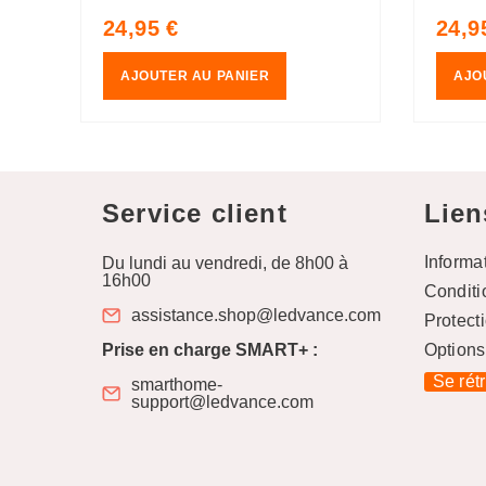
RVB, vert
RGB, 
Prix
Prix
24,95 €
24,9
habituel
habit
AJOUTER AU PANIER
AJO
Service client
Lien
Informa
Du lundi au vendredi, de 8h00 à
16h00
Conditi
assistance.shop@ledvance.com
Protect
Prise en charge SMART+ :
Options
Se rét
smarthome-
support@ledvance.com