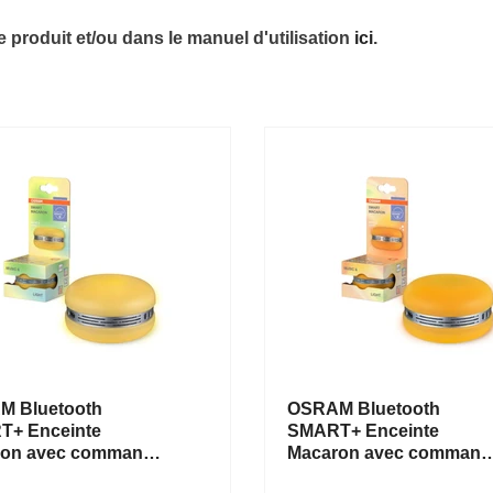
 produit et/ou dans le manuel d'utilisation
ici
.
M Bluetooth
OSRAM Bluetooth
+ Enceinte
SMART+ Enceinte
ron avec commande
Macaron avec command
elle, lumière LED
gestuelle, lumière LED