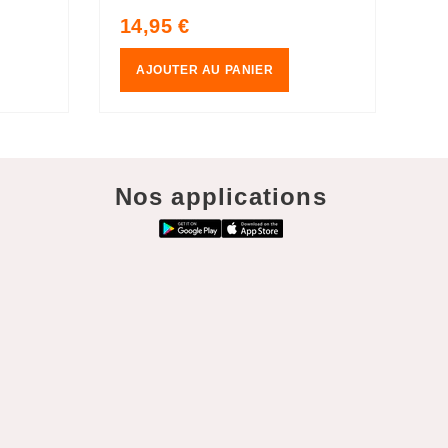
bruit blanc, RGBW, 4000K
Prix
Pr
14,95 €
79
habituel
ha
AJOUTER AU PANIER
Nos applications