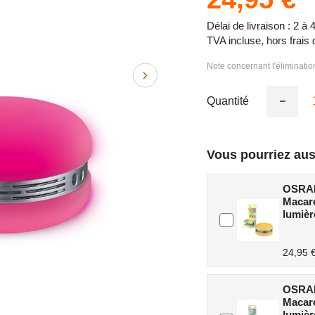
Délai de livraison : 2 à 
TVA incluse, hors frais 
Note concernant l'éliminati
Quantité
Réduire
la
quantité
de
OSRAM
Vous pourriez aus
Bluetoo
SMART
Enceint
OSRAM
Macaro
avec
Macar
comman
lumiè
gestuell
lumière
LED
24,95 
RVB,
rose
OSRAM
Macar
lumièr