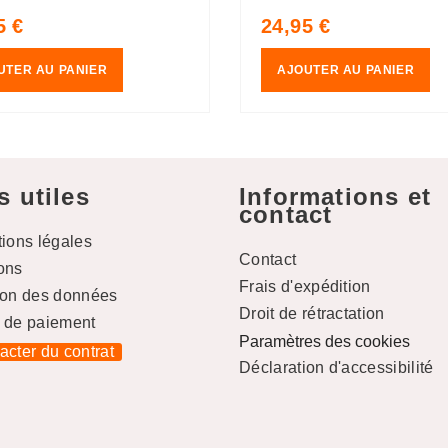
jaune
RVB, orange
Prix
5 €
24,95 €
uel
habituel
UTER AU PANIER
AJOUTER AU PANIER
s utiles
Informations et
contact
tions légales
Contact
ons
Frais d'expédition
ion des données
Droit de rétractation
 de paiement
Paramètres des cookies
racter du contrat
Déclaration d'accessibilité