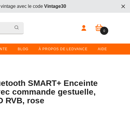
 vintage avec le code
Vintage30
t. Entrez le code
BOGO26
lors du passage en caisse.
0 article
0
 vintage avec le code
Vintage30
t. Entrez le code
BOGO26
lors du passage en caisse.
ENTE
BLOG
À PROPOS DE LEDVANCE
AIDE
etooth SMART+ Enceinte
ec commande gestuelle,
D RVB, rose