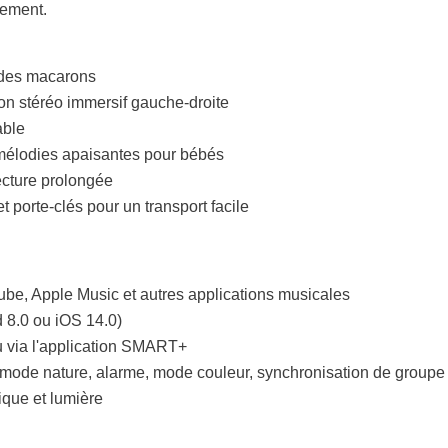
vement.
é des macarons
on stéréo immersif gauche-droite
able
 mélodies apaisantes pour bébés
cture prolongée
 porte-clés pour un transport facile
ube, Apple Music et autres applications musicales
d 8.0 ou iOS 14.0)
u via l'application SMART+
mode nature, alarme, mode couleur, synchronisation de groupe
ique et lumière