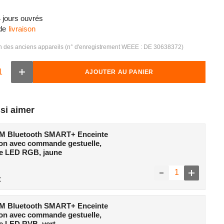
4 jours ouvrés
de
livraison
on des anciens appareils (n° d'enregistrement WEEE : DE 30638372)
AJOUTER AU PANIER
Augmenter
la
quantité
de
OSRAM
si aimer
Bluetooth
th
SMART+
+
Enceinte
e
 Bluetooth SMART+ Enceinte
Macaron
n
avec
on avec commande gestuelle,
commande
de
re LED RGB, jaune
gestuelle,
e,
lumière
LED
Réduire
Augmenter
€
RVB,
la
la
rose
quantité
quantité
de
de
 Bluetooth SMART+ Enceinte
OSRAM
OSRAM
Bluetooth
Bluetooth
on avec commande gestuelle,
SMART+
SMART+
e LED RVB, vert