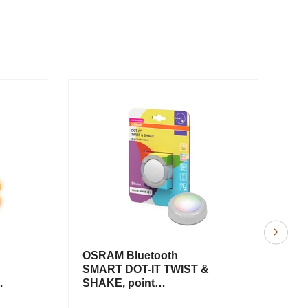
OSRAM Bluetooth
OS
SMART DOT-IT TWIST &
ex
e
SHAKE, point
te
rechargeable, fonction