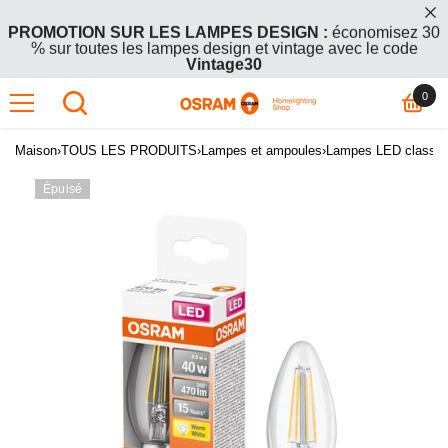
 ET PASSER AU CONTENU
PROMOTION SUR LES LAMPES DESIGN :
économisez 30
% sur toutes les lampes design et vintage avec le code
Vintage30
0 art
0
OFFRE GRATUITE :
Achetez 2 articles en promotion +1 offert
– le produit le moins cher (ou de même prix) est gratuit. Entrez
le code
BOGO26
lors du passage en caisse.
Maison
›
TOUS LES PRODUITS
›
Lampes et ampoules
›
Lampes LED classiq
Épuisé