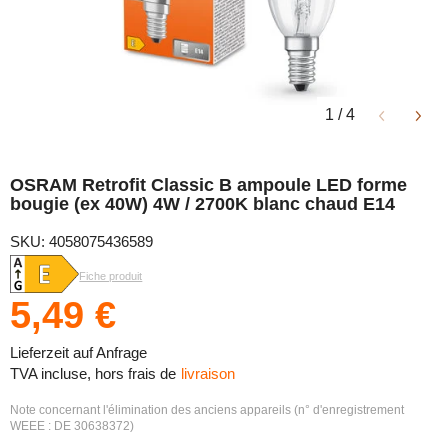
1
/
4
OSRAM Retrofit Classic B ampoule LED forme
bougie (ex 40W) 4W / 2700K blanc chaud E14
SKU: 4058075436589
Fiche produit
5,49 €
Lieferzeit auf Anfrage
TVA incluse, hors frais de
livraison
Note concernant l'élimination des anciens appareils (n° d'enregistrement
WEEE : DE 30638372)