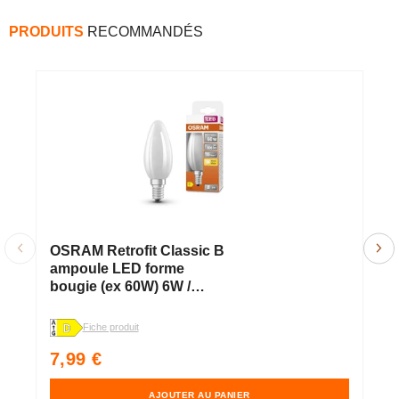
PRODUITS
RECOMMANDÉS
OSRAM Retrofit Classic B
O
ampoule LED forme
a
bougie (ex 60W) 6W /
b
2700K blanc chaud E14
2
E
Fiche produit
Fi
Prix
P
7,99 €
4
habituel
h
AJOUTER AU PANIER