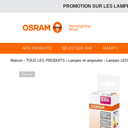
PROMOTION SUR LES LAMPE
OFFRE GRATUITE :
Achetez 2 articles en promotion 
PROMOTION SUR LES LAMPE
OFFRE GRATUITE :
Achetez 2 articles en promotion 
NOS PRODUITS
SÉLECTION PAR
SMART+
Maison
›
TOUS LES PRODUITS
›
Lampes et ampoules
›
Lampes LED 
Épuisé