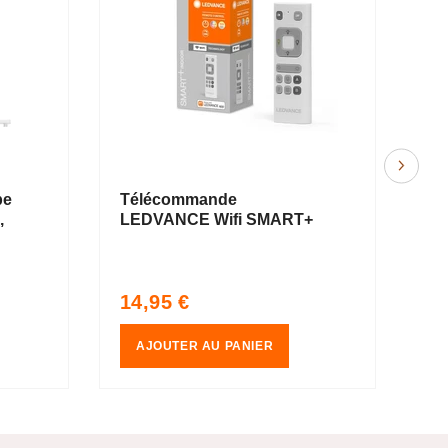
pe
Télécommande
O
,
LEDVANCE Wifi SMART+
SU
am
ma
Fich
27
Prix
Pr
14,95 €
15
habituel
ha
AJOUTER AU PANIER