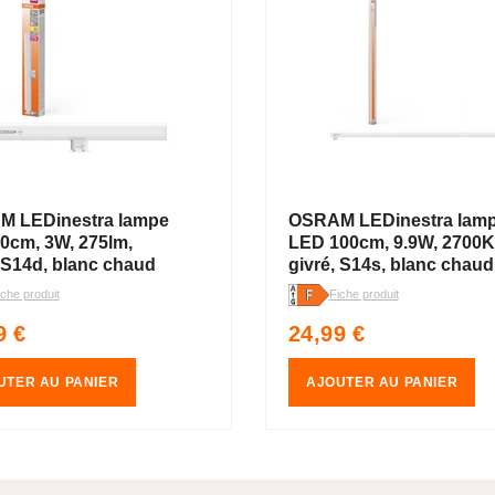
 LEDinestra lampe
OSRAM LEDinestra lam
0cm, 3W, 275lm,
LED 100cm, 9.9W, 2700K
, S14d, blanc chaud
givré, S14s, blanc chaud
iche produit
Fiche produit
Prix
9 €
24,99 €
uel
habituel
UTER AU PANIER
AJOUTER AU PANIER