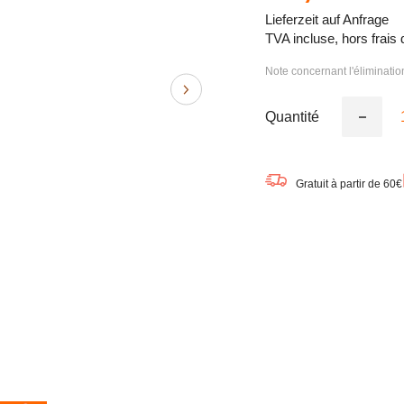
Lieferzeit auf Anfrage
TVA incluse, hors frais 
Note concernant l'éliminati
Quantité
Réduire
la
quantité
de
OSRAM
Gratuit à partir de 60€
LEDines
Tube
LED
30cm
(ex
27W)
3,2W
/
2700K
blanc
chaud
S14s