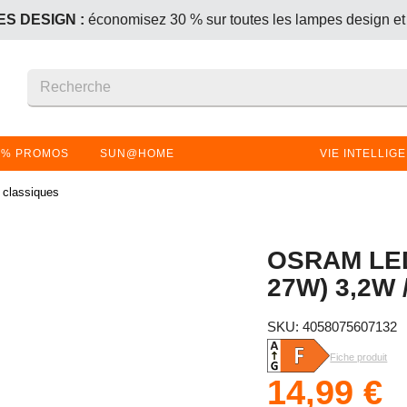
S DESIGN :
économisez 30 % sur toutes les lampes design et
+1 offert – le produit le moins cher (ou de même prix) est gratui
S DESIGN :
économisez 30 % sur toutes les lampes design et
+1 offert – le produit le moins cher (ou de même prix) est gratui
% PROMOS
SUN@HOME
VIE INTELLIG
classiques
OSRAM LED
27W) 3,2W 
SKU: 4058075607132
Fiche produit
14,99 €