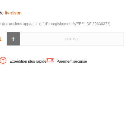
de
livraison
on des anciens appareils (n° d'enregistrement WEEE : DE 30638372)
ÉPUISÉ
Augmenter
la
quantité
de
OSRAM
Expédition plus rapide
Paiement sécurisé
LEDinestra
tra
Tube
LED
30cm
(ex
27W)
3,2W
/
2700K
blanc
chaud
S14s