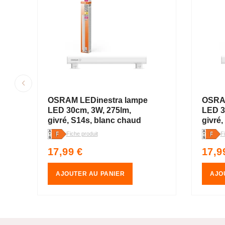
OSRAM LEDinestra lampe
OSRAM
LED 30cm, 3W, 275lm,
LED 3
givré, S14s, blanc chaud
givré
Fiche produit
F
Prix
Prix
17,99 €
17,9
habituel
habit
AJOUTER AU PANIER
AJO