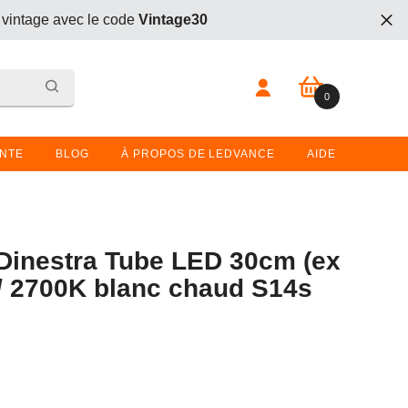
 vintage avec le code
Vintage30
t. Entrez le code
BOGO26
lors du passage en caisse.
0 article
0
 vintage avec le code
Vintage30
t. Entrez le code
BOGO26
lors du passage en caisse.
ENTE
BLOG
À PROPOS DE LEDVANCE
AIDE
inestra Tube LED 30cm (ex
/ 2700K blanc chaud S14s