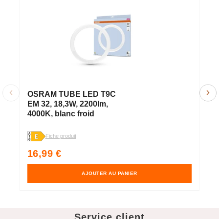
OSRAM TUBE LED T9C
O
EM 32, 18,3W, 2200lm,
E
4000K, blanc froid
6
j
Fiche produit
Fi
Prix
P
16,99 €
1
habituel
h
AJOUTER AU PANIER
Service client