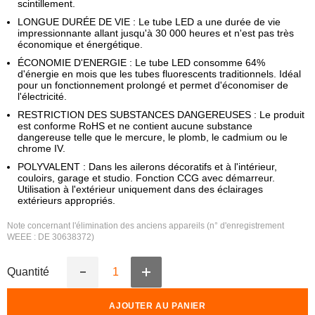
scintillement.
LONGUE DURÉE DE VIE : Le tube LED a une durée de vie
impressionnante allant jusqu'à 30 000 heures et n'est pas très
économique et énergétique.
ÉCONOMIE D'ENERGIE : Le tube LED consomme 64%
d'énergie en mois que les tubes fluorescents traditionnels. Idéal
pour un fonctionnement prolongé et permet d'économiser de
l'électricité.
RESTRICTION DES SUBSTANCES DANGEREUSES : Le produit
est conforme RoHS et ne contient aucune substance
dangereuse telle que le mercure, le plomb, le cadmium ou le
chrome IV.
POLYVALENT : Dans les ailerons décoratifs et à l'intérieur,
couloirs, garage et studio. Fonction CCG avec démarreur.
Utilisation à l'extérieur uniquement dans des éclairages
extérieurs appropriés.
Note concernant l'élimination des anciens appareils (n° d'enregistrement
WEEE : DE 30638372)
Quantité
Augmenter
Réduire
la
la
quantité
quantité
AJOUTER AU PANIER
de
de