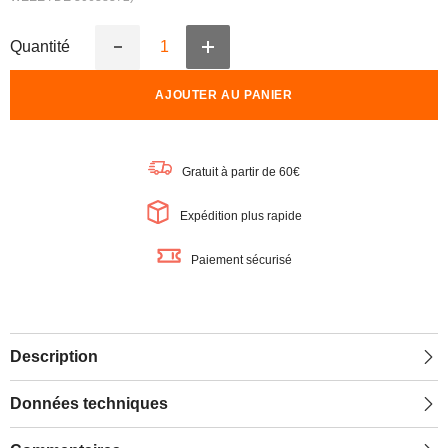
Quantité
Augmenter
Réduire
la
la
quantité
quantité
AJOUTER AU PANIER
de
de
OSRAM
OSRAM
LED
LED
SPOT
SPOT
PAR16
PAR16
Gratuit à partir de 60€
À
À
3
3
NIVEAUX
NIVEAUX
Expédition plus rapide
D&#39;INTENSITÉ
D&#39;INTENSITÉ
(ex
(ex
50W)
50W)
Paiement sécurisé
4,5W
4,5W
/
/
2700K
2700K
Blanc
Blanc
chaud
chaud
GU10
GU10
Description
Données techniques