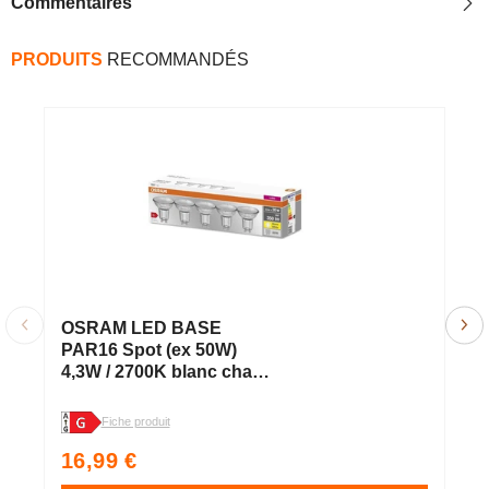
Commentaires
PRODUITS
RECOMMANDÉS
OSRAM LED BASE
O
PAR16 Spot (ex 50W)
L
4,3W / 2700K blanc chaud
S
GU10 5er
P
3
Fiche produit
Fi
B
Prix
P
16,99 €
7
habituel
h