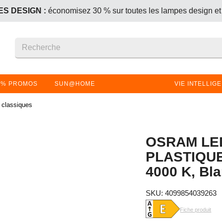
S DESIGN :
économisez 30 % sur toutes les lampes design et
+1 offert – le produit le moins cher (ou de même prix) est gratui
S DESIGN :
économisez 30 % sur toutes les lampes design et
+1 offert – le produit le moins cher (ou de même prix) est gratui
% PROMOS
SUN@HOME
VIE INTELLIG
classiques
OSRAM LED
PLASTIQUE
4000 K, Bla
SKU: 4099854039263
Fiche produit