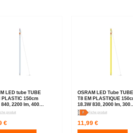
M LED tube TUBE
OSRAM LED Tube TUB
M PLASTIC 150cm
T8 EM PLASTIQUE 150
 840, 2200 lm, 4000
18.3W 830, 2000 lm, 3000
nc froid
K, Blanc chaud
iche produit
Fiche produit
Prix
9 €
11,99 €
uel
habituel