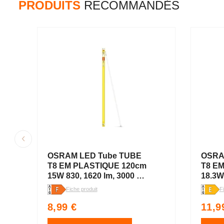
PRODUITS
RECOMMANDÉS
OSRAM LED Tube TUBE
OSRA
T8 EM PLASTIQUE 120cm
T8 E
15W 830, 1620 lm, 3000 K,
18.3W
Blanc chaud
K, bla
Fiche produit
F
Prix
Prix
8,99 €
11,9
habituel
habit