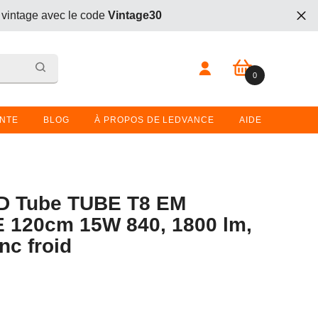
 vintage avec le code
Vintage30
t. Entrez le code
BOGO26
lors du passage en caisse.
0 article
0
 vintage avec le code
Vintage30
t. Entrez le code
BOGO26
lors du passage en caisse.
ENTE
BLOG
À PROPOS DE LEDVANCE
AIDE
 Tube TUBE T8 EM
 120cm 15W 840, 1800 lm,
nc froid