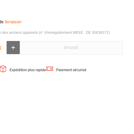
de
livraison
on des anciens appareils (n° d'enregistrement WEEE : DE 30638372)
ÉPUISÉ
Augmenter
la
quantité
de
OSRAM
Expédition plus rapide
Paiement sécurisé
LED
Tube
TUBE
T8
EM
PLASTIQUE
IQUE
120cm
15W
840,
1800
lm,
4000
K,
Blanc