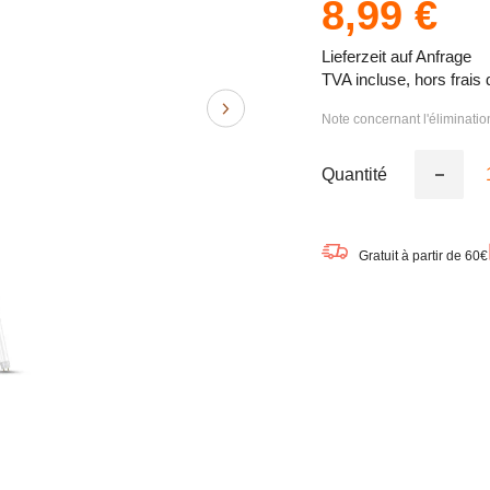
8,99 €
Lieferzeit auf Anfrage
TVA incluse, hors frais 
Note concernant l'éliminati
Quantité
Réduire
la
quantité
de
OSRAM
Gratuit à partir de 60€
LED
Tube
TUBE
T8
EM
PLAST
120cm
15W
840,
1800
lm,
4000
K,
Blanc