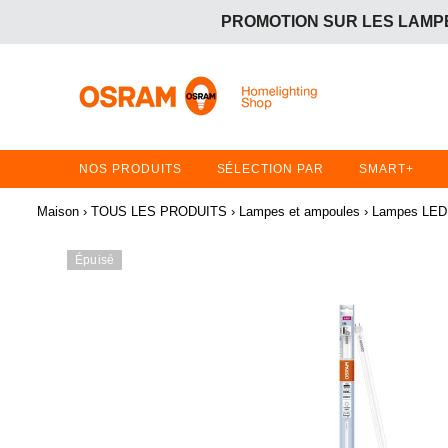
PROMOTION SUR LES LAMPE
OFFRE GRATUITE :
Achetez 2 articles en promotion 
PROMOTION SUR LES LAMPE
OFFRE GRATUITE :
Achetez 2 articles en promotion 
NOS PRODUITS
SÉLECTION PAR
SMART+
Maison
›
TOUS LES PRODUITS
›
Lampes et ampoules
›
Lampes LED 
Épuisé