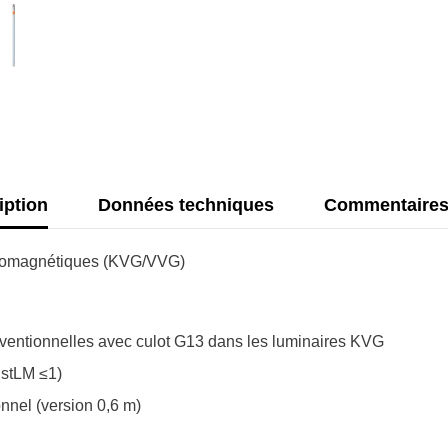
froid
iption
Données techniques
Commentaire
tromagnétiques (KVG/VVG)
entionnelles avec culot G13 dans les luminaires KVG
PstLM ≤1)
nnel (version 0,6 m)