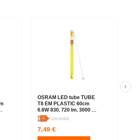
E
OSRAM LED tube TUBE
OS
cm
T8 EM PLASTIC 60cm
T8
6.6W 830, 720 lm, 3000 K,
6.
blanc chaud
lu
Fiche produit
Fich
Prix
Pr
7,49 €
7,
habituel
ha