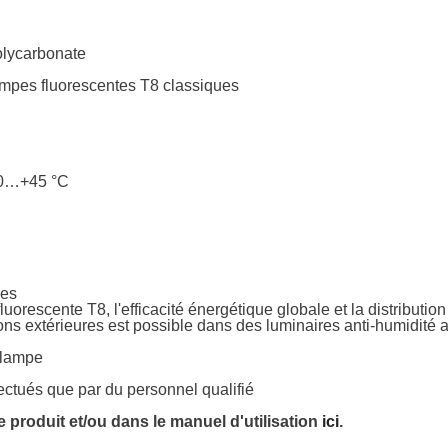
olycarbonate
ampes fluorescentes T8 classiques
-20…+45 °C
ues
uorescente T8, l'efficacité énergétique globale et la distribut
ions extérieures est possible dans des luminaires anti-humidité
a lampe
ectués que par du personnel qualifié
 produit et/ou dans le manuel d'utilisation
ici
.