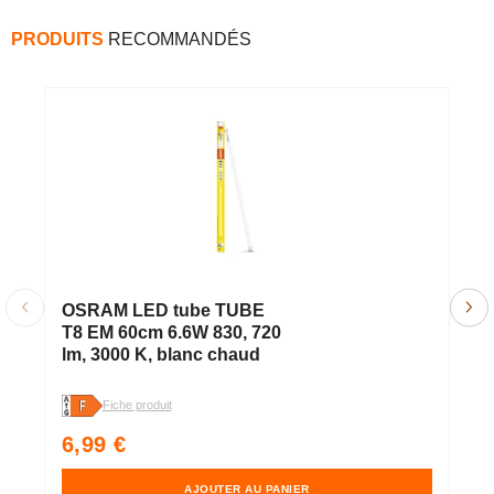
PRODUITS
RECOMMANDÉS
OSRAM LED tube TUBE
O
T8 EM 60cm 6.6W 830, 720
T
lm, 3000 K, blanc chaud
5
c
Fiche produit
Fi
Prix
P
6,99 €
8
habituel
h
AJOUTER AU PANIER