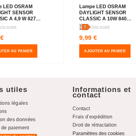
e LED OSRAM
Lampe LED OSRAM
IGHT SENSOR
DAYLIGHT SENSOR
IC A 4,9 W 827
CLASSIC A 10W 840
 E27, 470 lm, 2700
Givrée E27, 1055 lm, 400
iche produit
Fiche produit
anc chaud
K, blanc froid
Prix
 €
9,99 €
uel
habituel
UTER AU PANIER
AJOUTER AU PANIER
s utiles
Informations et
contact
tions légales
Contact
ons
Frais d'expédition
ion des données
Droit de rétractation
 de paiement
Paramètres des cookies