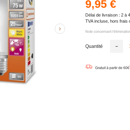
9,95 €
Délai de livraison : 2 à 
TVA incluse, hors frais 
Note concernant l'éliminati
Quantité
Réduire
la
quantité
de
OSRAM
Gratuit à partir de 60€
LED
DAYLIG
Sensor
Classic
A
Lampe
LED
mate
(ex
75W)
10W
/
2700K
blanc