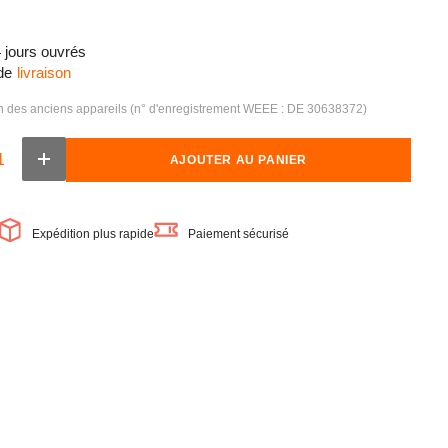
4 jours ouvrés
de
livraison
on des anciens appareils (n° d'enregistrement WEEE : DE 30638372)
AJOUTER AU PANIER
Augmenter
la
quantité
de
OSRAM
Expédition plus rapide
Paiement sécurisé
LED
DAYLIGHT
HT
Sensor
Classic
A
Lampe
LED
mate
(ex
75W)
10W
/
2700K
blanc