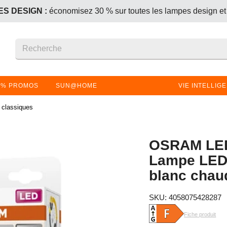
S DESIGN :
économisez 30 % sur toutes les lampes design et
+1 offert – le produit le moins cher (ou de même prix) est gratui
S DESIGN :
économisez 30 % sur toutes les lampes design et
+1 offert – le produit le moins cher (ou de même prix) est gratui
% PROMOS
SUN@HOME
VIE INTELLIG
classiques
OSRAM LED
Lampe LED 
blanc chau
SKU: 4058075428287
Fiche produit