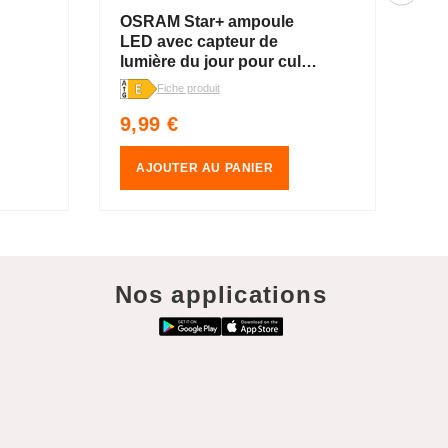
OSRAM Star+ ampoule
OS
LED avec capteur de
LE
lumière du jour pour culot
lu
0
E27, aspect filament
E2
Fiche produit
Fich
,blanc chaud (2700K), 806
,b
Prix
Pr
9,99 €
8,
lumens, remplace les
lu
habituel
ha
ampoules 60W
am
traditionnelles, non
de
AJOUTER AU PANIER
dimmable, pack de 1, E27
pa
Nos applications