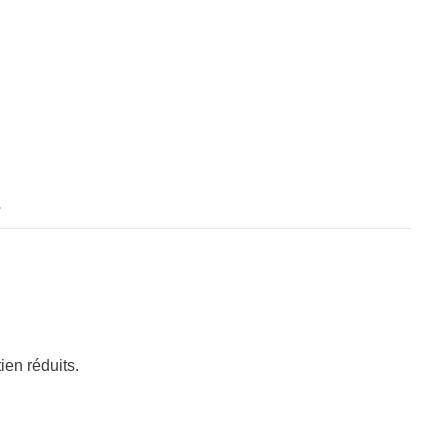
chaud
E27
s
ien réduits.