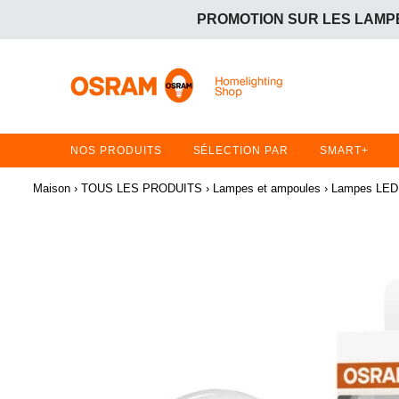
PROMOTION SUR LES LAMPE
OFFRE GRATUITE :
Achetez 2 articles en promotion 
PROMOTION SUR LES LAMPE
OFFRE GRATUITE :
Achetez 2 articles en promotion 
NOS PRODUITS
SÉLECTION PAR
SMART+
Maison
›
TOUS LES PRODUITS
›
Lampes et ampoules
›
Lampes LED 