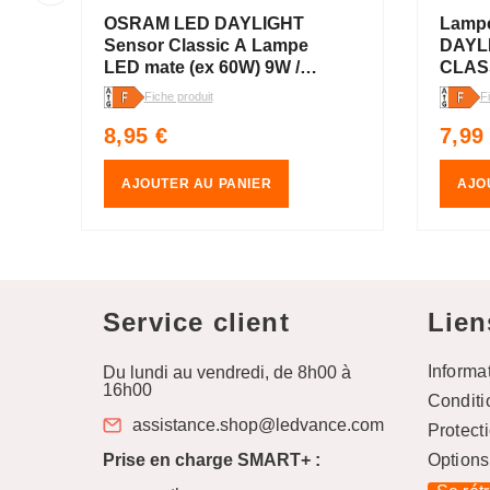
OSRAM LED DAYLIGHT
Lamp
Sensor Classic A Lampe
DAYL
LED mate (ex 60W) 9W /
CLASS
2700K blanc chaud E27
givrée
Fiche produit
F
K, bl
Prix
Prix
8,95 €
7,99
habituel
habit
AJOUTER AU PANIER
AJO
Service client
Lien
Informa
Du lundi au vendredi, de 8h00 à
16h00
Conditi
assistance.shop@ledvance.com
Protect
Prise en charge SMART+ :
Options