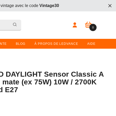
 vintage avec le code
Vintage30
t. Entrez le code
BOGO26
lors du passage en caisse.
0 article
0
 vintage avec le code
Vintage30
t. Entrez le code
BOGO26
lors du passage en caisse.
ENTE
BLOG
À PROPOS DE LEDVANCE
AIDE
 DAYLIGHT Sensor Classic A
mate (ex 75W) 10W / 2700K
d E27