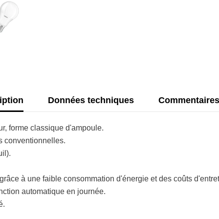
chaud
E27
iption
Données techniques
Commentaire
r, forme classique d'ampoule.
s conventionnelles.
il).
râce à une faible consommation d'énergie et des coûts d'entret
nction automatique en journée.
é.