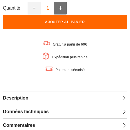
Quantité
Augmenter
Réduire
la
la
quantité
quantité
AJOUTER AU PANIER
de
de
OSRAM
OSRAM
Classe
Classe
Énergie
Énergie
Ampoule
Ampoule
Gratuit à partir de 60€
LED,
LED,
Bougie,
Bougie,
3.8W,
3.8W,
Expédition plus rapide
Givré,
Givré,
EEK
EEK
A,
A,
Paiement sécurisé
Blanc
Blanc
chaud,
chaud,
E14
E14
Description
Données techniques
Commentaires