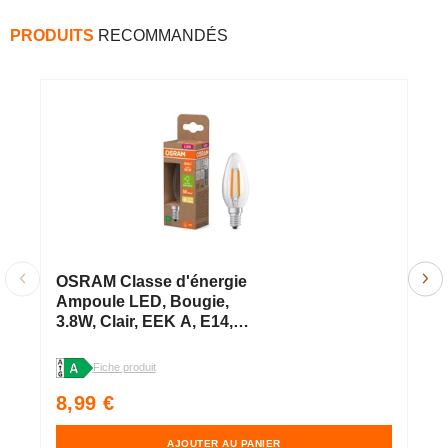
PRODUITS
RECOMMANDÉS
OSRAM Classe d'énergie
O
Ampoule LED, Bougie,
A
3.8W, Clair, EEK A, E14,
b
Blanc chaud
A
Fiche produit
Fi
Prix
P
8,99 €
8
habituel
h
AJOUTER AU PANIER