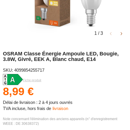
1
/
3
OSRAM Classe Énergie Ampoule LED, Bougie,
3.8W, Givré, EEK A, Blanc chaud, E14
SKU: 4099854255717
Fiche produit
8,99 €
Délai de livraison : 2 à 4 jours ouvrés
TVA incluse, hors frais de
livraison
Note concernant l'élimination des anciens appareils (n° d'enregistrement
WEEE : DE 30638372)