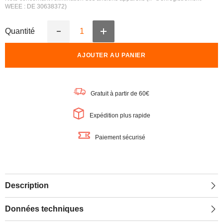
WEEE : DE 30638372)
Quantité
Augmenter
Réduire
la
la
quantité
quantité
AJOUTER AU PANIER
de
de
OSRAM
OSRAM
Lampe
Lampe
LED
LED
dimmable
dimmable
Gratuit à partir de 60€
LED
LED
SUPERSTAR+
SUPERSTAR+
CL
CL
Expédition plus rapide
STICK
STICK
FR
FR
75
75
Paiement sécurisé
DIM
DIM
11W/827
11W/827
E27
E27
IRC90
IRC90
BOÎTE,
BOÎTE,
E27,
E27,
Blanc
Blanc
Description
chaud
chaud
Données techniques