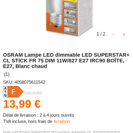
1
/
2
OSRAM Lampe LED dimmable LED SUPERSTAR+
CL STICK FR 75 DIM 11W/827 E27 IRC90 BOÎTE,
E27, Blanc chaud
(1)
SKU: 4058075611542
Fiche produit
13,99 €
Délai de livraison : 2 à 4 jours ouvrés
TVA incluse, hors frais de
livraison
Note concernant l'élimination des anciens appareils (n° d'enregistrement