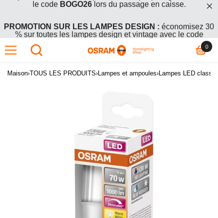
 ET PASSER AU CONTENU
PROMOTION SUR LES LAMPES DESIGN :
économisez 30
% sur toutes les lampes design et vintage avec le code
Vintage30
0 art
0
OFFRE GRATUITE :
Achetez 2 articles en promotion +1 offert
– le produit le moins cher (ou de même prix) est gratuit. Entrez
le code
BOGO26
lors du passage en caisse.
Maison
›
TOUS LES PRODUITS
›
Lampes et ampoules
›
Lampes LED classiq