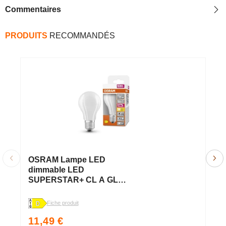
Commentaires
PRODUITS
RECOMMANDÉS
OSRAM Lampe LED
O
dimmable LED
d
SUPERSTAR+ CL A GL
S
FR 75 dim 7,5W/927 E27
7
IRC90 BOÎTE, E27, Blanc
I
Fiche produit
chaud
c
Prix
P
11,49 €
1