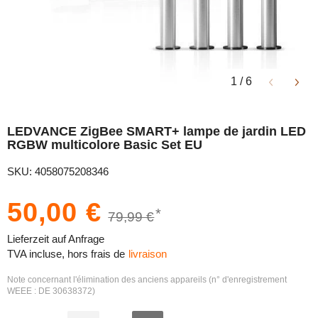
1
/
6
LEDVANCE ZigBee SMART+ lampe de jardin LED
RGBW multicolore Basic Set EU
SKU: 4058075208346
50,00 €
*
79,99 €
Lieferzeit auf Anfrage
TVA incluse, hors frais de
livraison
Note concernant l'élimination des anciens appareils (n° d'enregistrement
WEEE : DE 30638372)