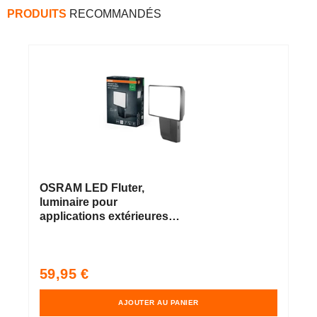
PRODUITS
RECOMMANDÉS
OSRAM LED Fluter,
luminaire pour
applications extérieures,
blanc froid, 151,0 mm x
56,0 mm x 205,0 mm,
ENDURA PRO FLOOD
Prix
59,95 €
habituel
AJOUTER AU PANIER