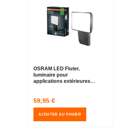
OSRAM LED Fluter,
luminaire pour
applications extérieures,
blanc froid, 151,0 mm x
56,0 mm x 205,0 mm,
Prix
59,95 €
ENDURA PRO FLOOD
habituel
AJOUTER AU PANIER