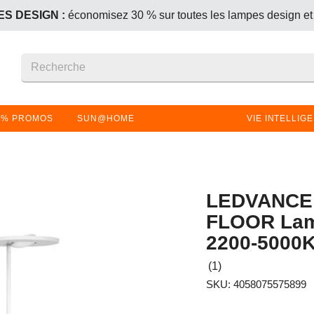
S DESIGN :
économisez 30 % sur toutes les lampes design et
+1 offert – le produit le moins cher (ou de même prix) est gratui
S DESIGN :
économisez 30 % sur toutes les lampes design et
+1 offert – le produit le moins cher (ou de même prix) est gratui
% PROMOS
SUN@HOME
VIE INTELLIG
LEDVANCE
FLOOR Lam
2200-5000K
(1)
SKU: 4058075575899