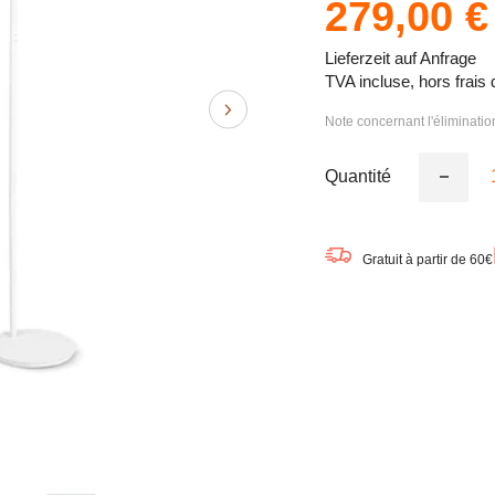
279,00 €
Lieferzeit auf Anfrage
TVA incluse, hors frais 
Note concernant l'éliminati
Quantité
Réduire
la
quantité
de
LEDVA
Gratuit à partir de 60€
Wifi
SUN@
PANAN
FLOOR
Lampada
LED
180cm
36W
/
2200-
5000K
blanc