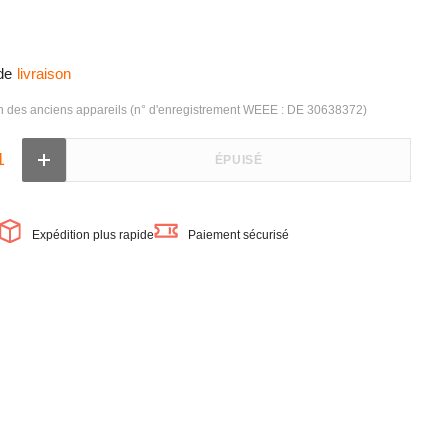
de
livraison
on des anciens appareils (n° d'enregistrement WEEE : DE 30638372)
ÉPUISÉ
Augmenter
la
quantité
de
LEDVANCE
NCE
Expédition plus rapide
Paiement sécurisé
Wifi
SUN@HOME
HOME
PANAN
FLOOR
Lampadaire
ire
LED
180cm
36W
/
2200-
5000K
blanc