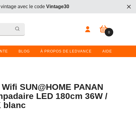
 vintage avec le code
Vintage30
t. Entrez le code
BOGO26
lors du passage en caisse.
0 article
0
 vintage avec le code
Vintage30
t. Entrez le code
BOGO26
lors du passage en caisse.
ENTE
BLOG
À PROPOS DE LEDVANCE
AIDE
 Wifi SUN@HOME PANAN
padaire LED 180cm 36W /
 blanc