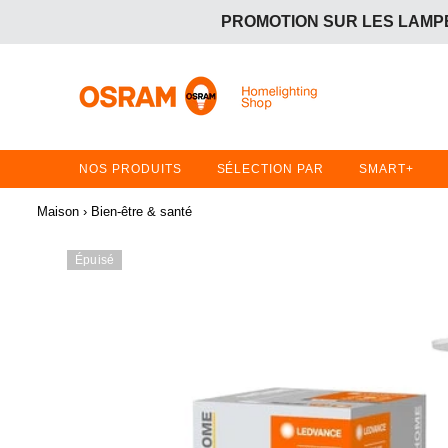
PROMOTION SUR LES LAMPE
OFFRE GRATUITE :
Achetez 2 articles en promotion 
PROMOTION SUR LES LAMPE
OFFRE GRATUITE :
Achetez 2 articles en promotion 
NOS PRODUITS
SÉLECTION PAR
SMART+
Maison
›
Bien-être & santé
Épuisé