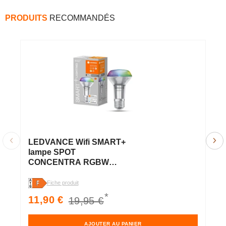
PRODUITS
RECOMMANDÉS
LEDVANCE Wifi SMART+
L
lampe SPOT
L
CONCENTRA RGBW
B
Multicolore R63 (ex 60W)
6
6W /2700-6500K E27
Fiche produit
Fi
*
Prix
Prix
P
11,90 €
7
19,95 €
soldé
habituel
s
AJOUTER AU PANIER