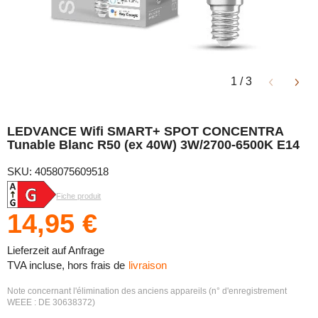
1
/
3
LEDVANCE Wifi SMART+ SPOT CONCENTRA
Tunable Blanc R50 (ex 40W) 3W/2700-6500K E14
SKU: 4058075609518
Fiche produit
14,95 €
Lieferzeit auf Anfrage
TVA incluse, hors frais de
livraison
Note concernant l'élimination des anciens appareils (n° d'enregistrement
WEEE : DE 30638372)