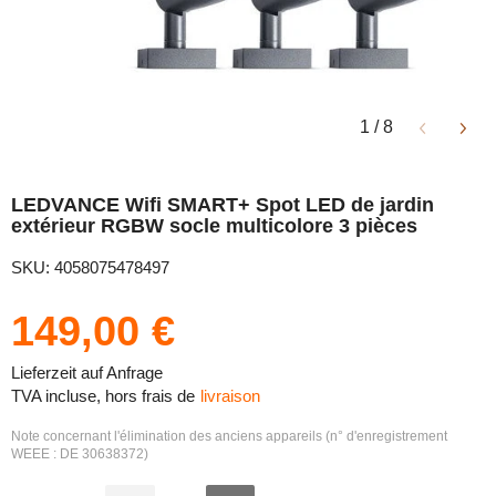
1
/
8
LEDVANCE Wifi SMART+ Spot LED de jardin
extérieur RGBW socle multicolore 3 pièces
SKU: 4058075478497
149,00 €
Lieferzeit auf Anfrage
TVA incluse, hors frais de
livraison
Note concernant l'élimination des anciens appareils (n° d'enregistrement
WEEE : DE 30638372)