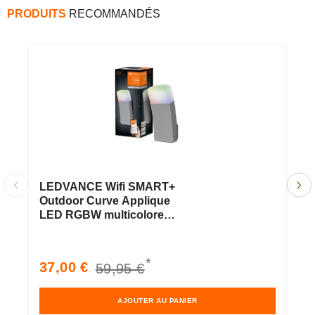
PRODUITS
RECOMMANDÉS
LEDVANCE Wifi SMART+
O
Outdoor Curve Applique
l
LED RGBW multicolore
a
9W gris clair
b
5
E
*
Prix
Prix
37,00 €
59,95 €
P
5
soldé
habituel
h
AJOUTER AU PANIER