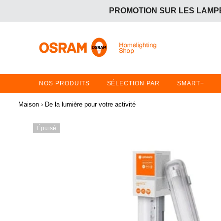
PROMOTION SUR LES LAMPE
OFFRE GRATUITE :
Achetez 2 articles en promotion 
PROMOTION SUR LES LAMPE
OFFRE GRATUITE :
Achetez 2 articles en promotion 
NOS PRODUITS
SÉLECTION PAR
SMART+
Maison
›
De la lumière pour votre activité
Épuisé