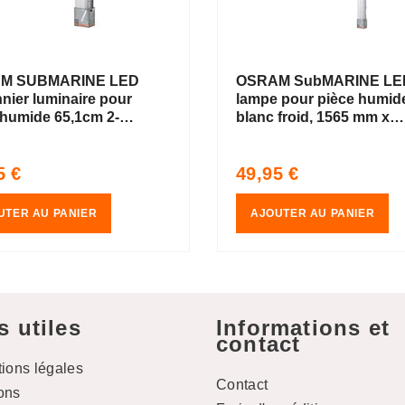
M SUBMARINE LED
OSRAM SubMARINE LE
nnier luminaire pour
lampe pour pièce humid
 humide 65,1cm 2-
blanc froid, 1565 mm x
es 16W / 4000K
115,0 mm x 86,0 mm, av
froid
2 tubes LED
Prix
5 €
49,95 €
interchangeables de 1,5
uel
habituel
de longueur
UTER AU PANIER
AJOUTER AU PANIER
s utiles
Informations et
contact
tions légales
Contact
ons