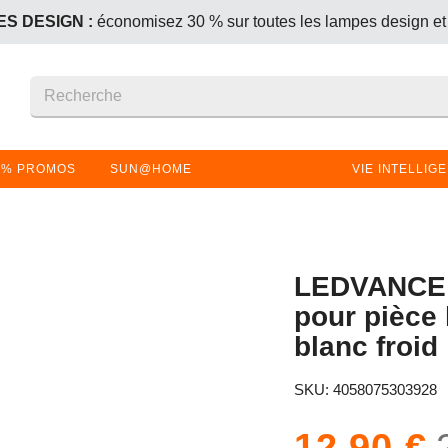
S DESIGN :
économisez 30 % sur toutes les lampes design et
+1 offert – le produit le moins cher (ou de même prix) est gratui
S DESIGN :
économisez 30 % sur toutes les lampes design et
+1 offert – le produit le moins cher (ou de même prix) est gratui
% PROMOS
SUN@HOME
VIE INTELLIG
LEDVANCE 
pour pièce
blanc froid
SKU: 4058075303928
12,90 €