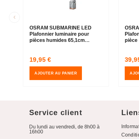
OSRAM SUBMARINE LED
OSRA
Plafonnier luminaire pour
Plafo
pièces humides 65,1cm
pièce
8W / 4000K Blanc froid
flamm
Blanc 
Prix
Prix
19,95 €
39,9
habituel
habit
AJOUTER AU PANIER
AJO
Service client
Lien
Informa
Du lundi au vendredi, de 8h00 à
16h00
Conditi