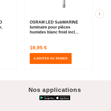
D
OSRAM LED SubMARINE
OS
e,
luminaire pour pièces
po
humides blanc froid incl.
bl
ec
1x tube LED remplaçable
72
120cm
Su
Prix
Pr
19,95 €
29
 m
LE
habituel
ha
1,
AJOUTER AU PANIER
Nos applications