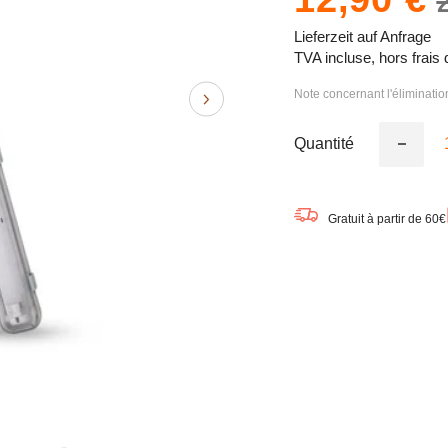
Lieferzeit auf Anfrage
TVA incluse, hors frais 
Note concernant l'éliminati
Quantité
Réduire
la
quantité
de
LEDVA
Gratuit à partir de 60€
SUBMA
Plafonni
LED
pour
pièce
humide
65,1
cm
8W
/
4000K
blanc
froid