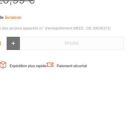
de
livraison
on des anciens appareils (n° d'enregistrement WEEE : DE 30638372)
ÉPUISÉ
Augmenter
la
quantité
de
LEDVANCE
NCE
Expédition plus rapide
Paiement sécurisé
SUBMARINE
RINE
Plafonnier
er
LED
pour
pièce
humide
65,1
cm
8W
/
4000K
blanc
froid