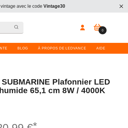
 vintage avec le code
Vintage30
t. Entrez le code
BOGO26
lors du passage en caisse.
0 article
0
 vintage avec le code
Vintage30
t. Entrez le code
BOGO26
lors du passage en caisse.
ENTE
BLOG
À PROPOS DE LEDVANCE
AIDE
SUBMARINE Plafonnier LED
 humide 65,1 cm 8W / 4000K
*
20,99 €