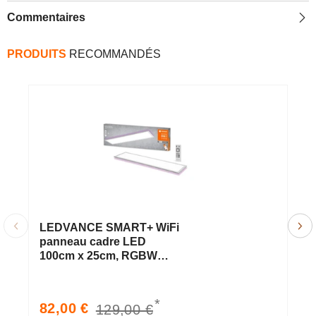
Google
Google
et
et
Commentaires
Alexa,
Alexa,
SMART+
SMART+
PLANON
PLANON
PRODUITS
RECOMMANDÉS
PLUS
PLUS
MULTICOLOR
MULTICOLOR
LEDVANCE SMART+ WiFi
L
panneau cadre LED
p
100cm x 25cm, RGBW
x
incl. télécommande 27W,
t
1800lm, blanc
1
*
Prix
Prix
P
82,00 €
6
129,00 €