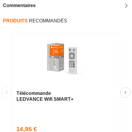
Commentaires
PRODUITS
RECOMMANDÉS
Télécommande
O
LEDVANCE Wifi SMART+
S
a
m
2
Fi
Prix
P
14,95 €
1