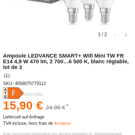
1
/
2
Ampoule LEDVANCE SMART+ Wifi Mini TW FR
E14 4,9 W 470 lm, 2 700…6 500 K, blanc réglable,
lot de 3
(1)
SKU: 4058075779112
Fiche produit
15,90 €
*
24,95 €
Lieferzeit auf Anfrage
TVA incluse, hors frais de
livraison
Note concernant l'élimination des anciens appareils (n° d'enregistrement