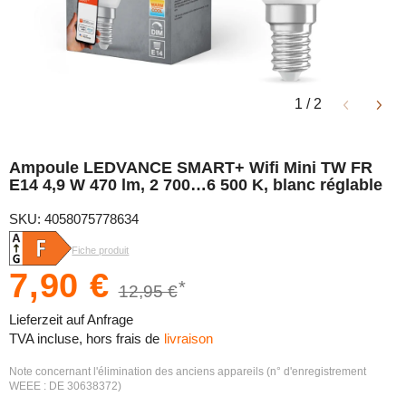
1
/
2
Ampoule LEDVANCE SMART+ Wifi Mini TW FR
E14 4,9 W 470 lm, 2 700…6 500 K, blanc réglable
SKU: 4058075778634
Fiche produit
7,90 €
*
12,95 €
Lieferzeit auf Anfrage
TVA incluse, hors frais de
livraison
Note concernant l'élimination des anciens appareils (n° d'enregistrement
WEEE : DE 30638372)