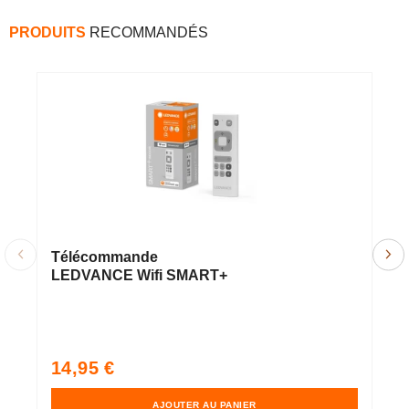
PRODUITS
RECOMMANDÉS
Télécommande
O
LEDVANCE Wifi SMART+
S
a
m
2
Fi
Prix
P
14,95 €
1
habituel
h
AJOUTER AU PANIER