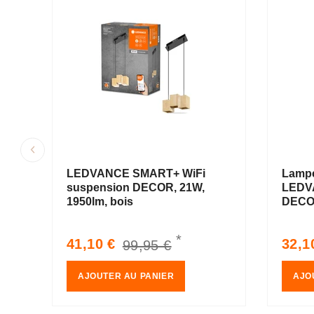
LEDVANCE SMART+ WiFi
Lampe
suspension DECOR, 21W,
LEDV
1950lm, bois
DECOR
*
Prix
Prix
Prix
41,10 €
32,1
99,95 €
soldé
habituel
sold
AJOUTER AU PANIER
AJO