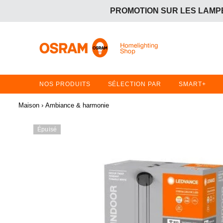
PROMOTION SUR LES LAMPE
OFFRE GRATUITE :
Achetez 2 articles en promotion 
PROMOTION SUR LES LAMPE
OFFRE GRATUITE :
Achetez 2 articles en promotion 
NOS PRODUITS
SÉLECTION PAR
SMART+
Maison
›
Ambiance & harmonie
Épuisé