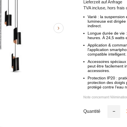
Lieferzeit auf Anfrage
TVA incluse, hors frais 
Varié : la suspension 
lumineuse est dirigée 
indirect.
Longue durée de vie :
heures. À 24,5 watts 
Application & command
l'application smartpho
compatible intelligent.
Accessoires spéciaux 
peut être facilement i
accessoires.
Protection IP20 : prat
protection des doigts
protégé contre l'eau ni
Note concernant l'éliminati
Quantité
Réduire
la
quantité
de