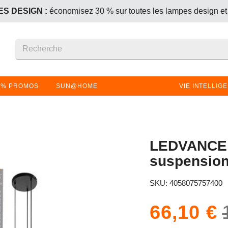
S DESIGN :
économisez 30 % sur toutes les lampes design et
+1 offert – le produit le moins cher (ou de même prix) est gratui
S DESIGN :
économisez 30 % sur toutes les lampes design et
+1 offert – le produit le moins cher (ou de même prix) est gratui
% PROMOS
SUN@HOME
VIE INTELLIG
LEDVANCE
suspension
SKU: 4058075757400
66,10 €