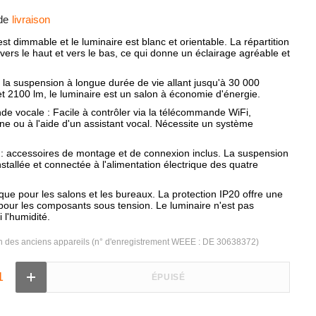
de
livraison
est dimmable et le luminaire est blanc et orientable. La répartition
vers le haut et vers le bas, ce qui donne un éclairage agréable et
 la suspension à longue durée de vie allant jusqu'à 30 000
et 2100 lm, le luminaire est un salon à économie d'énergie.
e vocale : Facile à contrôler via la télécommande WiFi,
ne ou à l'aide d'un assistant vocal. Nécessite un système
: accessoires de montage et de connexion inclus. La suspension
nstallée et connectée à l'alimentation électrique des quatre
ique pour les salons et les bureaux. La protection IP20 offre une
 pour les composants sous tension. Le luminaire n'est pas
 l'humidité.
on des anciens appareils (n° d'enregistrement WEEE : DE 30638372)
ÉPUISÉ
Augmenter
la
quantité
de