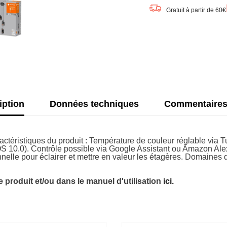
LEDVA
Gratuit à partir de 60€
SMART
WiFi
DECOR
suspens
noire,
24,5W
iption
Données techniques
Commentaire
téristiques du produit : Température de couleur réglable via Tu
0). Contrôle possible via Google Assistant ou Amazon Alexa. 
onnelle pour éclairer et mettre en valeur les étagères. Domaines
 produit et/ou dans le manuel d'utilisation
ici
.