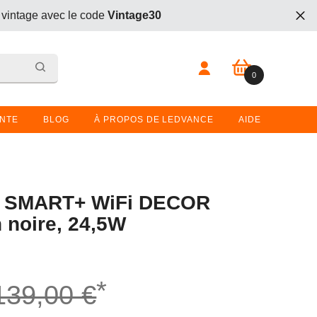
 vintage avec le code
Vintage30
t. Entrez le code
BOGO26
lors du passage en caisse.
0 article
0
 vintage avec le code
Vintage30
t. Entrez le code
BOGO26
lors du passage en caisse.
ENTE
BLOG
À PROPOS DE LEDVANCE
AIDE
 SMART+ WiFi DECOR
 noire, 24,5W
*
139,00 €