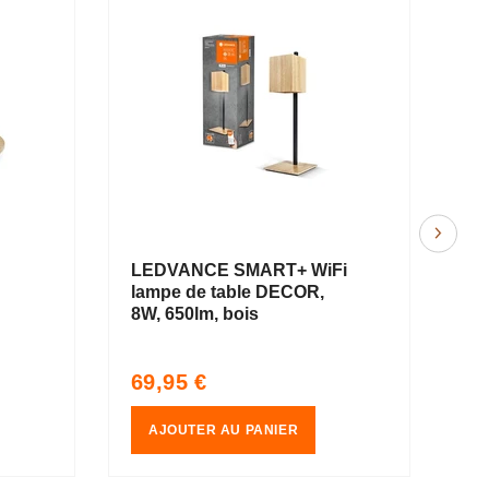
LEDVANCE SMART+ WiFi
LE
lampe de table DECOR,
pl
8W, 650lm, bois
DÉ
TE
W,
Prix
Pr
57
69,95 €
65
habituel
so
AJOUTER AU PANIER