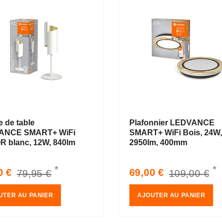
 de table
Plafonnier LEDVANCE
ANCE SMART+ WiFi
SMART+ WiFi Bois, 24W,
 blanc, 12W, 840lm
2950lm, 400mm
*
*
Prix
Prix
Prix
0 €
69,00 €
79,95 €
109,00 €
é
habituel
soldé
habituel
UTER AU PANIER
AJOUTER AU PANIER