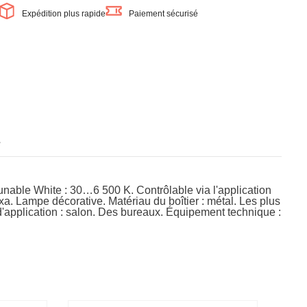
LEDVANCE
NCE
Expédition plus rapide
Paiement sécurisé
SMART+
+
WiFi
DECOR
suspension
ion
noire,
24,5W
s
nable White : 30…6 500 K. Contrôlable via l'application
Lampe décorative. Matériau du boîtier : métal. Les plus
 d'application : salon. Des bureaux. Équipement technique :