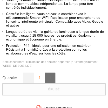
lampes commutables indépendantes. La lampe peut être
contrôlée individuellement.
Contrôle intelligent : vous pouvez le contrôler avec la
télécommande Smart+ WiFi, l'application pour smartphone ou
l'enceinte intelligente principale. Compatible avec Alexa, Google
et autres.
Longue durée de vie : la guirlande lumineuse a longue durée de
vie allant jusqu'à 15 000 heures. Le produit est également
économique et économe en énergie.
Protection IP44 : idéale pour une utilisation en extérieur.
Résistant à l'humidité grâce à la protection contre les
éclaboussures d'eau sur tous les côtés.
Note concernant l'élimination des anciens appareils (n° d'enregistrement
WEEE : DE 30638372)
Quantité
Augmenter
Réduire
la
la
quantité
quantité
ÉPUISÉ
de
de
LEDVANCE
LEDVANCE
SMART+
SMART+
Guirlande
Guirlande
lumineuse
lumineuse