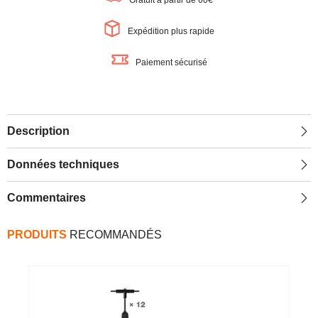
Gratuit à partir de 60€
extérieure
extérieure
WiFi,
WiFi,
4,5W,
4,5W,
Expédition plus rapide
noire
noire
Paiement sécurisé
Description
Données techniques
Commentaires
PRODUITS
RECOMMANDÉS