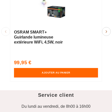
OSRAM SMART+
L
Guirlande lumineuse
l
extérieure WiFi, 4,5W, noir
e
P
5
Prix
99,95 €
s
habituel
AJOUTER AU PANIER
Service client
Du lundi au vendredi, de 8h00 à 16h00