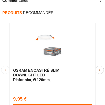
Commentaires
PRODUITS
RECOMMANDÉS
OSRAM ENCASTRÉ SLIM
O
DOWNLIGHT LED
D
Plafonnier, Ø 120mm,
P
220…240V 8W / 4000K
2
Blanc froid
B
Prix
P
9,95 €
9
habituel
h