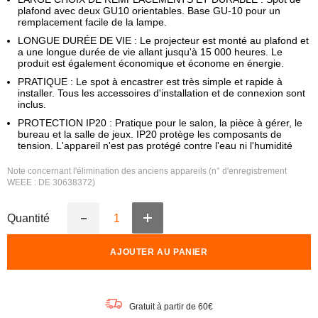
plafond avec deux GU10 orientables. Base GU-10 pour un
remplacement facile de la lampe.
LONGUE DURÉE DE VIE : Le projecteur est monté au plafond et
a une longue durée de vie allant jusqu'à 15 000 heures. Le
produit est également économique et économe en énergie.
PRATIQUE : Le spot à encastrer est très simple et rapide à
installer. Tous les accessoires d'installation et de connexion sont
inclus.
PROTECTION IP20 : Pratique pour le salon, la pièce à gérer, le
bureau et la salle de jeux. IP20 protège les composants de
tension. L'appareil n'est pas protégé contre l'eau ni l'humidité
Note concernant l'élimination des anciens appareils (n° d'enregistrement
WEEE : DE 30638372)
Quantité
Augmenter
Réduire
la
la
quantité
quantité
AJOUTER AU PANIER
de
de
LEDVANCE
LEDVANCE
LED
LED
SPOT
SPOT
PEAR
PEAR
Gratuit à partir de 60€
Spot
Spot