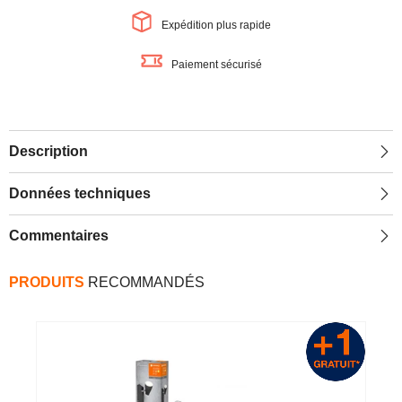
de
de
plafond
plafond
Expédition plus rapide
en
en
saillie,
saillie,
noir,
noir,
Paiement sécurisé
4,3W,
4,3W,
840lm
840lm
Description
Données techniques
Commentaires
PRODUITS
RECOMMANDÉS