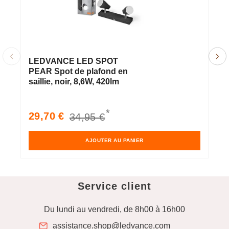
LEDVANCE LED SPOT
L
PEAR Spot de plafond en
P
saillie, noir, 8,6W, 420lm
s
*
Prix
Prix
P
29,70 €
2
34,95 €
soldé
habituel
s
AJOUTER AU PANIER
Service client
Du lundi au vendredi, de 8h00 à 16h00
assistance.shop@ledvance.com