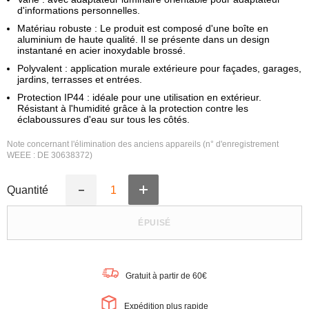
d'informations personnelles.
Matériau robuste : Le produit est composé d'une boîte en
aluminium de haute qualité. Il se présente dans un design
instantané en acier inoxydable brossé.
Polyvalent : application murale extérieure pour façades, garages,
jardins, terrasses et entrées.
Protection IP44 : idéale pour une utilisation en extérieur.
Résistant à l'humidité grâce à la protection contre les
éclaboussures d'eau sur tous les côtés.
Note concernant l'élimination des anciens appareils (n° d'enregistrement
WEEE : DE 30638372)
Quantité
Augmenter
Réduire
la
la
quantité
quantité
ÉPUISÉ
de
de
LEDVANCE
LEDVANCE
ENDURA
ENDURA
Applique
Applique
murale
murale
Gratuit à partir de 60€
d&#39;extérieur
d&#39;extérieur
rotative,
rotative,
noire,
noire,
Expédition plus rapide
GU10
GU10