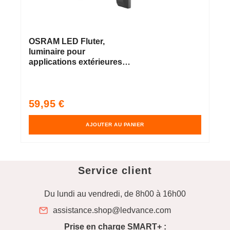
OSRAM LED Fluter,
luminaire pour
applications extérieures,
blanc froid, 151,0 mm x
56,0 mm x 205,0 mm,
ENDURA PRO FLOOD
Prix
59,95 €
habituel
AJOUTER AU PANIER
Service client
Du lundi au vendredi, de 8h00 à 16h00
assistance.shop@ledvance.com
Prise en charge SMART+ :