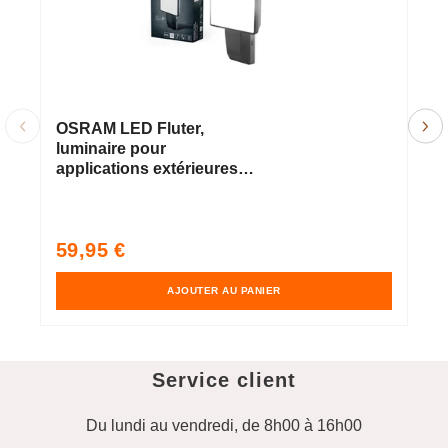
OSRAM LED Fluter,
O
luminaire pour
F
applications extérieures,
3
blanc froid, 151,0 mm x
56,0 mm x 205,0 mm,
ENDURA PRO FLOOD
Prix
P
59,95 €
3
habituel
h
AJOUTER AU PANIER
Service client
Du lundi au vendredi, de 8h00 à 16h00