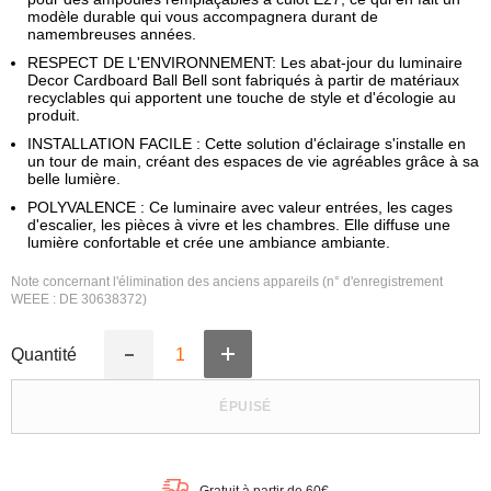
modèle durable qui vous accompagnera durant de
namembreuses années.
RESPECT DE L'ENVIRONNEMENT: Les abat-jour du luminaire
Decor Cardboard Ball Bell sont fabriqués à partir de matériaux
recyclables qui apportent une touche de style et d'écologie au
produit.
INSTALLATION FACILE : Cette solution d'éclairage s'installe en
un tour de main, créant des espaces de vie agréables grâce à sa
belle lumière.
POLYVALENCE : Ce luminaire avec valeur entrées, les cages
d'escalier, les pièces à vivre et les chambres. Elle diffuse une
lumière confortable et crée une ambiance ambiante.
Note concernant l'élimination des anciens appareils (n° d'enregistrement
WEEE : DE 30638372)
Quantité
Augmenter
Réduire
la
la
quantité
quantité
ÉPUISÉ
de
de
LEDVANCE
LEDVANCE
DECOR
DECOR
Suspension
Suspension
Decor
Decor