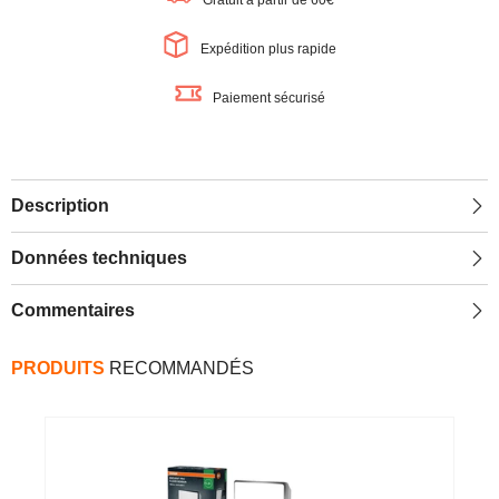
Gratuit à partir de 60€
Boule
Boule
en
en
Carton
Carton
Expédition plus rapide
Cloche
Cloche
marron,
marron,
E27
E27
Paiement sécurisé
Description
Données techniques
Commentaires
PRODUITS
RECOMMANDÉS