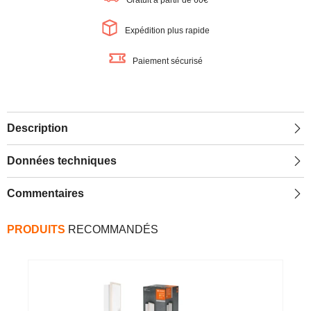
Gratuit à partir de 60€
Plafonnier,
Plafonnier,
29W,
29W,
985lm,
985lm,
Expédition plus rapide
noir
noir
Paiement sécurisé
Description
Données techniques
Commentaires
PRODUITS
RECOMMANDÉS