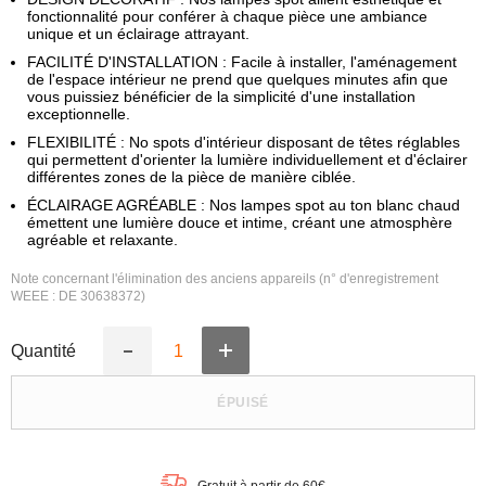
fonctionnalité pour conférer à chaque pièce une ambiance
unique et un éclairage attrayant.
FACILITÉ D'INSTALLATION : Facile à installer, l'aménagement
de l'espace intérieur ne prend que quelques minutes afin que
vous puissiez bénéficier de la simplicité d'une installation
exceptionnelle.
FLEXIBILITÉ : No spots d'intérieur disposant de têtes réglables
qui permettent d'orienter la lumière individuellement et d'éclairer
différentes zones de la pièce de manière ciblée.
ÉCLAIRAGE AGRÉABLE : Nos lampes spot au ton blanc chaud
émettent une lumière douce et intime, créant une atmosphère
agréable et relaxante.
Note concernant l'élimination des anciens appareils (n° d'enregistrement
WEEE : DE 30638372)
Quantité
Augmenter
Réduire
la
la
quantité
quantité
ÉPUISÉ
de
de
LEDVANCE
LEDVANCE
SPOT
SPOT
DÉCOR
DÉCOR
MARS
MARS