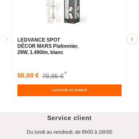
LEDVANCE SPOT
L
DÉCOR MARS Plafonnier,
D
29W, 1.490lm, blanc
m
b
*
Prix
Prix
P
50,00 €
2
79,95 €
soldé
habituel
s
AJOUTER AU PANIER
Service client
Du lundi au vendredi, de 8h00 à 16h00