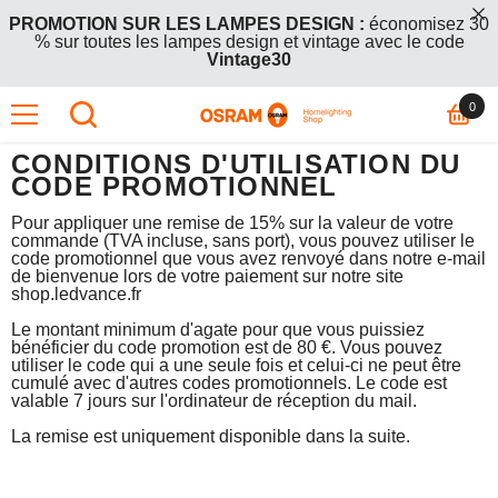
 ET PASSER AU CONTENU
PROMOTION SUR LES LAMPES DESIGN :
économisez 30
% sur toutes les lampes design et vintage avec le code
Vintage30
0 art
0
OFFRE GRATUITE :
Achetez 2 articles en promotion +1 offert
– le produit le moins cher (ou de même prix) est gratuit. Entrez
le code
BOGO26
lors du passage en caisse.
CONDITIONS D'UTILISATION DU
CODE PROMOTIONNEL
PROMOTION SUR LES LAMPES DESIGN :
économisez 30
% sur toutes les lampes design et vintage avec le code
Pour appliquer une remise de 15% sur la valeur de votre
Vintage30
commande (TVA incluse, sans port), vous pouvez utiliser le
code promotionnel que vous avez renvoyé dans notre e-mail
de bienvenue lors de votre paiement sur notre site
OFFRE GRATUITE :
Achetez 2 articles en promotion +1 offert
shop.ledvance.fr
– le produit le moins cher (ou de même prix) est gratuit. Entrez
le code
BOGO26
lors du passage en caisse.
Le montant minimum d'agate pour que vous puissiez
bénéficier du code promotion est de 80 €. Vous pouvez
utiliser le code qui a une seule fois et celui-ci ne peut être
cumulé avec d'autres codes promotionnels. Le code est
valable 7 jours sur l'ordinateur de réception du mail.
La remise est uniquement disponible dans la suite.