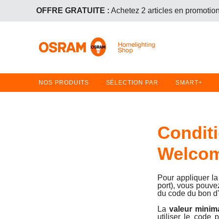
OFFRE GRATUITE :
Achetez 2 articles en promotion 
PROMOTION SUR LES LAMPE
OFFRE GRATUITE :
Achetez 2 articles en promotion 
NOS PRODUITS
SÉLECTION PAR
SMART+
Conditi
Welco
Pour appliquer l
port), vous pouve
du code du bon d'
La
valeur mini
utiliser le code