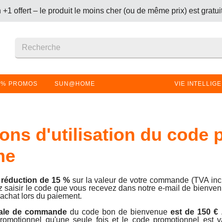
+1 offert – le produit le moins cher (ou de même prix) est gratui
S DESIGN :
économisez 30 % sur toutes les lampes design et
+1 offert – le produit le moins cher (ou de même prix) est gratui
% PROMOS
SUN@HOME
VIE INTELLIG
ons d'utilisation du code
me
a
réduction de 15 %
sur la valeur de votre commande (TVA incl
z saisir le code que vous recevez dans notre e-mail de bienv
achat lors du paiement.
male de commande
du code bon de bienvenue
est de 150 €
 promotionnel qu'une seule fois et le code promotionnel est v