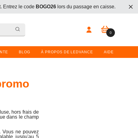
t. Entrez le code
BOGO26
lors du passage en caisse.
 vintage avec le code
Vintage30
t. Entrez le code
BOGO26
lors du passage en caisse.
0 article
0
ENTE
BLOG
À PROPOS DE LEDVANCE
AIDE
 promo
use, hors frais de
enue dans le champ
. Vous ne pouvez
alable jusqu'au 5