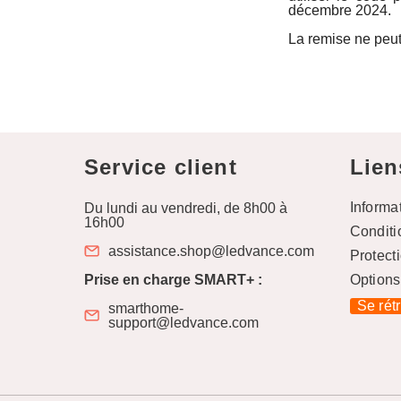
décembre 2024.
La remise ne peut
Service client
Lien
Informa
Du lundi au vendredi, de 8h00 à
16h00
Conditi
assistance.shop@ledvance.com
Protect
Prise en charge SMART+ :
Options
Se rét
smarthome-
support@ledvance.com