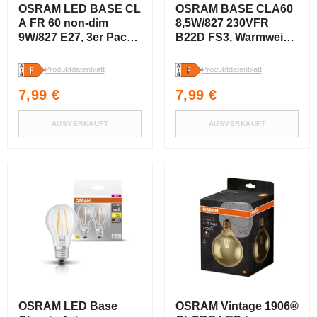
OSRAM LED BASE CL
OSRAM BASE CLA60
A FR 60 non-dim
8,5W/827 230VFR
9W/827 E27, 3er Pack ,
B22D FS3, Warmweiß,
Warmweiß
3er Pack
Produktdatenblatt
Produktdatenblatt
Normaler
Normaler
7,99 €
7,99 €
Preis
Preis
AUSVERKAUFT
AUSVERKAUFT
OSRAM LED Base
OSRAM Vintage 1906®