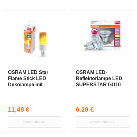
OSRAM LED Star
OSRAM LED-
Flame Stick LED
Reflektorlampe LED
Dekolampe mit
SUPERSTAR GU10
Kerzeneffekt 0,5W E27
Warm White 2700K
5,50W Ersatz für 50-W
PAR16
Normaler
Normaler
11,49 €
6,29 €
Preis
Preis
AUSVERKAUFT
AUSVERKAUFT