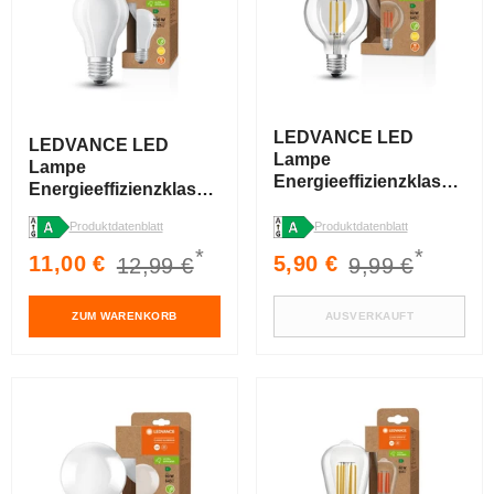
LEDVANCE LED
LEDVANCE LED
Lampe
Lampe
Energieeffizienzklasse
Energieeffizienzklasse
A Filament Classic
A Filament Classic
Globe Klar, 4W/3000K,
Produktdatenblatt
Produktdatenblatt
Matt, 7.2W/3000K, E27
E27
*
*
Verkaufspreis
Normaler
Verkaufspreis
Normaler
11,00 €
5,90 €
12,99 €
9,99 €
Preis
Preis
ZUM WARENKORB
AUSVERKAUFT