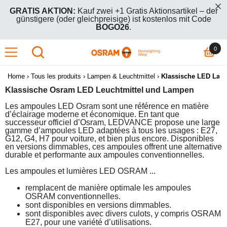
IREKT ZUM INHALT
DESIGNLEUCHTEN-AKTION:
Spare 30% auf alle Design-
und Vintageleuchten mit dem Code
Spare Vintage30
0
0
GRATIS AKTION:
Kauf zwei +1 Gratis Aktionsartikel – der
günstigere (oder gleichpreisige) ist kostenlos mit Code
Artik
BOGO26
.
Home
›
Tous les produits
›
Lampen & Leuchtmittel
›
Klassische LED Lam
Klassische Osram LED Leuchtmittel und Lampen
DESIGNLEUCHTEN-AKTION:
Spare 30% auf alle Design-
und Vintageleuchten mit dem Code
Spare Vintage30
Les ampoules LED Osram sont une référence en matière
d’éclairage moderne et économique. En tant que
successeur officiel d’Osram, LEDVANCE propose une large
GRATIS AKTION:
Kauf zwei +1 Gratis Aktionsartikel – der
gamme d’ampoules LED adaptées à tous les usages : E27,
günstigere (oder gleichpreisige) ist kostenlos mit Code
G12, G4, H7 pour voiture, et bien plus encore. Disponibles
BOGO26
.
en versions dimmables, ces ampoules offrent une alternative
durable et performante aux ampoules conventionnelles.
Les ampoules et lumières LED OSRAM ...
remplacent de manière optimale les ampoules
OSRAM conventionnelles.
sont disponibles en versions dimmables.
sont disponibles avec divers culots, y compris OSRAM
E27, pour une variété d’utilisations.