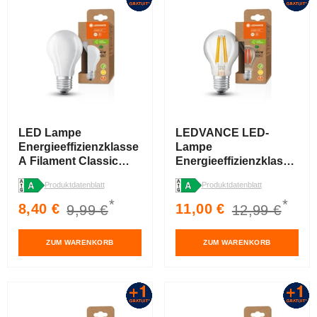
LED Lampe
LEDVANCE LED-
Energieeffizienzklasse
Lampe
A Filament Classic
Energieeffizienzklasse
Matt, 2.5W/3000K, E27
A Filament Classic
Produktdatenblatt
Produktdatenblatt
Klar, 7.2W/3000K, E27
*
*
Verkaufspreis
Normaler
Verkaufspreis
Normaler
8,40 €
11,00 €
9,99 €
12,99 €
Preis
Preis
ZUM WARENKORB
ZUM WARENKORB