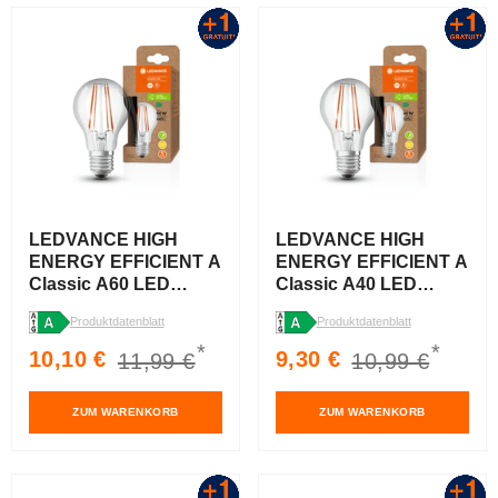
LEDVANCE HIGH
LEDVANCE HIGH
ENERGY EFFICIENT A
ENERGY EFFICIENT A
Classic A60 LED
Classic A40 LED
Lampe klar (ex 60W)
Lampe klar (ex 40W)
Produktdatenblatt
Produktdatenblatt
4W Warmweiß E27
2,5W Warmweiß E27
*
*
Verkaufspreis
Normaler
Verkaufspreis
Normaler
10,10 €
9,30 €
11,99 €
10,99 €
Preis
Preis
ZUM WARENKORB
ZUM WARENKORB