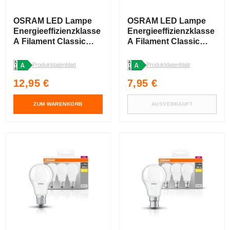
OSRAM LED Lampe
OSRAM LED Lampe
Energieeffizienzklasse
Energieeffizienzklasse
A Filament Classic
A Filament Classic
Klar, 2.5W/3000K, E27 ,
Klar, 4W/3000K, E27 ,
Warmweiß
Warmweiß
Produktdatenblatt
Produktdatenblatt
Normaler
Normaler
12,95 €
7,95 €
Preis
Preis
ZUM WARENKORB
AUSVERKAUFT