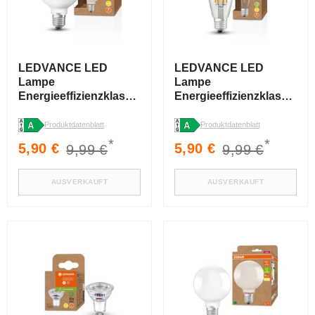
LEDVANCE LED
LEDVANCE LED
Lampe
Lampe
Energieeffizienzklasse
Energieeffizienzklasse
A Filament Classic
A Filament Edison,
Globe Matt, 4W/3000K,
4W/3000K, E27
Produktdatenblatt
Produktdatenblatt
E27
*
*
Verkaufspreis
Normaler
Verkaufspreis
Normaler
5,90 €
5,90 €
9,99 €
9,99 €
Preis
Preis
AUSVERKAUFT
AUSVERKAUFT