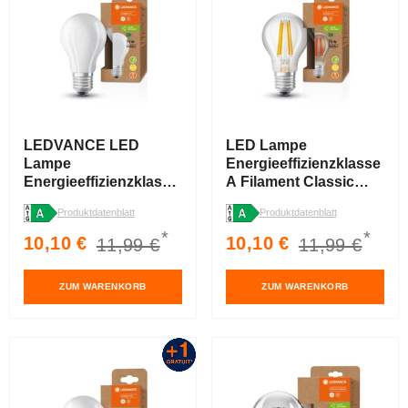
LEDVANCE LED
LED Lampe
Lampe
Energieeffizienzklasse
Energieeffizienzklasse
A Filament Classic
A Filament Classic
klar, 5W/3000K, E27
Produktdatenblatt
Produktdatenblatt
Matt, 5W/3000K, E27
*
*
Verkaufspreis
Normaler
Verkaufspreis
Normaler
10,10 €
10,10 €
11,99 €
11,99 €
Preis
Preis
ZUM WARENKORB
ZUM WARENKORB