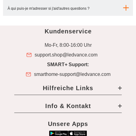
12W et plus :
pour un éclairage principal plus intense.
Non. Vérifiez la compatibilité avec votre voiture avant l’achat. Certains
À qui puis-je m'adresser si j'aid'autres questions ?
véhicules nécessitent un adaptateur pour une installation correcte.
Si tu as des questions sur les produits ampoule et lumières LED Osram
envoie un
Kundenservice
e-mail à
assistance.shop@ledvance.com
. Nos collègues se feront un
plaisir de t'aider.
Mo-Fr, 8:00-16:00 Uhr
support.shop@ledvance.com
SMART+ Support:
smarthome-support@ledvance.com
Hilfreiche Links
Info & Kontakt
Unsere Apps