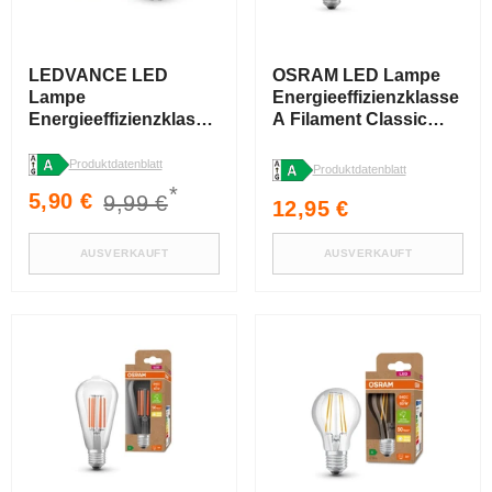
LEDVANCE LED
OSRAM LED Lampe
Lampe
Energieeffizienzklasse
Energieeffizienzklasse
A Filament Classic
B GU10 Reflektor,
Globe Matt, 4W/3000K,
2.2W/2700K
E27 , Warmweiß
Produktdatenblatt
Produktdatenblatt
*
Verkaufspreis
Normaler
5,90 €
9,99 €
Normaler
12,95 €
Preis
Preis
AUSVERKAUFT
AUSVERKAUFT