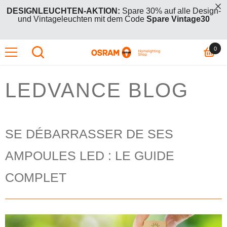
IREKT ZUM INHALT
DESIGNLEUCHTEN-AKTION:
Spare 30% auf alle Design-
und Vintageleuchten mit dem Code
Spare Vintage30
0
0
GRATIS AKTION:
Kauf zwei +1 Gratis Aktionsartikel – der
günstigere (oder gleichpreisige) ist kostenlos mit Code
Artik
BOGO26
.
LEDVANCE BLOG
DESIGNLEUCHTEN-AKTION:
Spare 30% auf alle Design-
und Vintageleuchten mit dem Code
Spare Vintage30
GRATIS AKTION:
Kauf zwei +1 Gratis Aktionsartikel – der
SE DÉBARRASSER DE SES
günstigere (oder gleichpreisige) ist kostenlos mit Code
BOGO26
.
AMPOULES LED : LE GUIDE
COMPLET