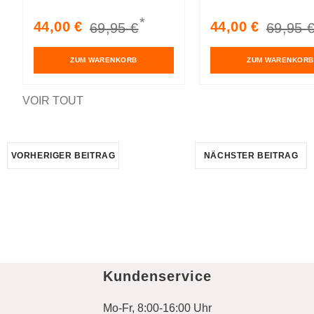
Warmweiß grau
Warmweiß schwarz
*
Verkaufspreis
Normaler
Verkaufspreis
Normal
44,00 €
44,00 €
69,95 €
69,95 
Preis
Preis
ZUM WARENKORB
ZUM WARENKORB
VOIR TOUT
VORHERIGER BEITRAG
NÄCHSTER BEITRAG
Kundenservice
Mo-Fr, 8:00-16:00 Uhr