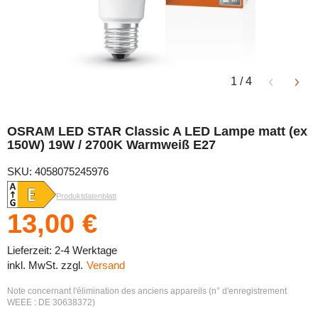
1
/
4
OSRAM LED STAR Classic A LED Lampe matt (ex
150W) 19W / 2700K Warmweiß E27
SKU: 4058075245976
Produktdatenblatt
13,00 €
Lieferzeit: 2-4 Werktage
inkl. MwSt. zzgl.
Versand
Note concernant l'élimination des anciens appareils (n° d'enregistrement
WEEE : DE 30638372)