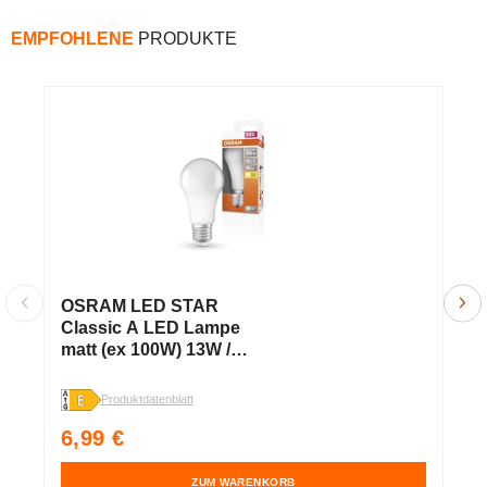
EMPFOHLENE
PRODUKTE
OSRAM LED STAR
O
Classic A LED Lampe
C
matt (ex 100W) 13W /
m
2700K Warmweiß E27
2
Produktdatenblatt
Pr
Normaler
N
6,99 €
3
Preis
P
ZUM WARENKORB