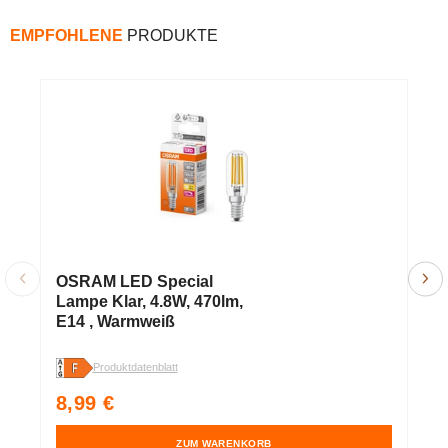
EMPFOHLENE
PRODUKTE
OSRAM LED Special
O
Lampe Klar, 4.8W, 470lm,
L
E14 , Warmweiß
E
Produktdatenblatt
Pr
Normaler
N
8,99 €
6
Preis
P
ZUM WARENKORB