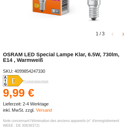
1
/
3
OSRAM LED Special Lampe Klar, 6.5W, 730lm,
E14 , Warmweiß
SKU: 4099854247330
Produktdatenblatt
9,99 €
Lieferzeit: 2-4 Werktage
inkl. MwSt. zzgl.
Versand
Note concernant l'élimination des anciens appareils (n° d'enregistrement
WEEE : DE 30638372)