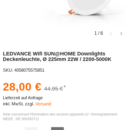
1
/
6
LEDVANCE Wifi SUN@HOME Downlights
Deckenleuchte, Ø 225mm 22W / 2200-5000K
SKU: 4058075575851
28,00 €
*
44,95 €
Lieferzeit auf Anfrage
inkl. MwSt. zzgl.
Versand
Note concernant l'élimination des anciens appareils (n° d'enregistrement
WEEE : DE 30638372)