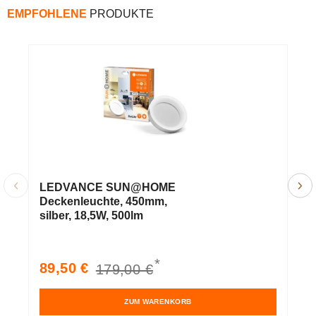
EMPFOHLENE
PRODUKTE
LEDVANCE SUN@HOME
L
Deckenleuchte, 450mm,
D
silber, 18,5W, 500lm
w
*
Verkaufspreis
Normaler
V
89,50 €
8
179,00 €
Preis
ZUM WARENKORB