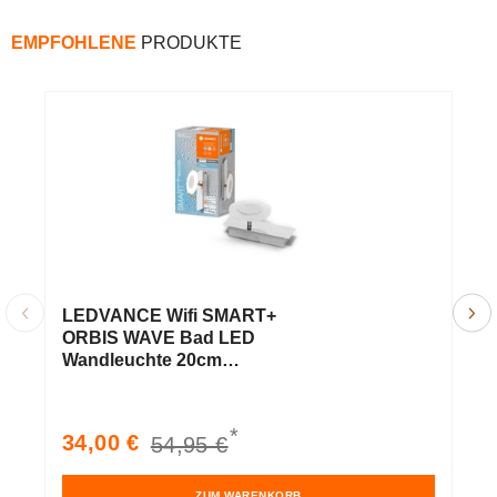
EMPFOHLENE
PRODUKTE
LEDVANCE Wifi SMART+
L
ORBIS WAVE Bad LED
O
Wandleuchte 20cm
D
Tunable Weiß 8W / 3000-
T
6500K
6
*
Verkaufspreis
Normaler
V
34,00 €
6
54,95 €
Preis
ZUM WARENKORB