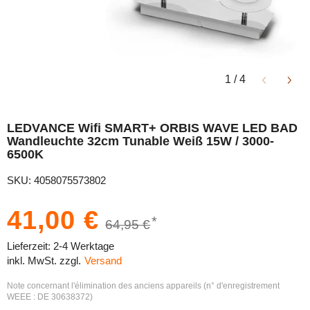
1
/
4
LEDVANCE Wifi SMART+ ORBIS WAVE LED BAD
Wandleuchte 32cm Tunable Weiß 15W / 3000-
6500K
SKU: 4058075573802
41,00 €
*
64,95 €
Lieferzeit: 2-4 Werktage
inkl. MwSt. zzgl.
Versand
Note concernant l'élimination des anciens appareils (n° d'enregistrement
WEEE : DE 30638372)