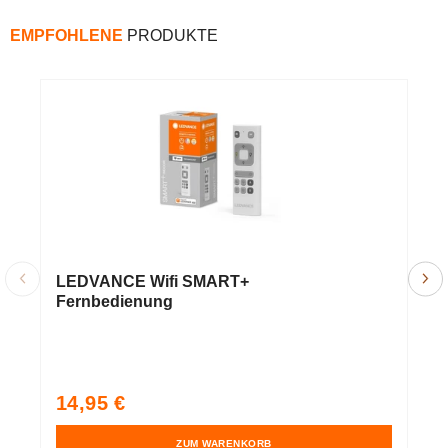
EMPFOHLENE
PRODUKTE
LEDVANCE Wifi SMART+
O
Fernbedienung
S
L
1
W
Pr
Normaler
N
14,95 €
1
Preis
P
ZUM WARENKORB