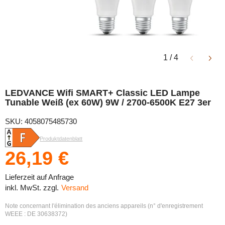
1
/
4
LEDVANCE Wifi SMART+ Classic LED Lampe
Tunable Weiß (ex 60W) 9W / 2700-6500K E27 3er
SKU: 4058075485730
Produktdatenblatt
26,19 €
Lieferzeit auf Anfrage
inkl. MwSt. zzgl.
Versand
Note concernant l'élimination des anciens appareils (n° d'enregistrement
WEEE : DE 30638372)