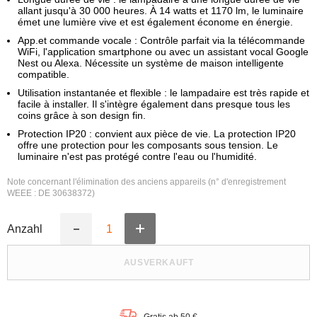
allant jusqu'à 30 000 heures. À 14 watts et 1170 lm, le luminaire
émet une lumière vive et est également économe en énergie.
App.et commande vocale : Contrôle parfait via la télécommande
WiFi, l'application smartphone ou avec un assistant vocal Google
Nest ou Alexa. Nécessite un système de maison intelligente
compatible.
Utilisation instantanée et flexible : le lampadaire est très rapide et
facile à installer. Il s'intègre également dans presque tous les
coins grâce à son design fin.
Protection IP20 : convient aux pièce de vie. La protection IP20
offre une protection pour les composants sous tension. Le
luminaire n'est pas protégé contre l'eau ou l'humidité.
Note concernant l'élimination des anciens appareils (n° d'enregistrement
WEEE : DE 30638372)
Anzahl
Erhöhe
Verringere
die
die
Anzahl
Anzahl
AUSVERKAUFT
für
für
LEDVANCE
LEDVANCE
SMART+
SMART+
WIFI
WIFI
LED
LED