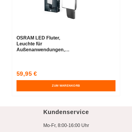
OSRAM LED Fluter,
Leuchte für
Außenanwendungen,
Kaltweiß, 151,0 mm x 56,0
mm x 205,0 mm, ENDURA
PRO FLOOD
Normaler
59,95 €
Preis
ZUM WARENKORB
Kundenservice
Mo-Fr, 8:00-16:00 Uhr