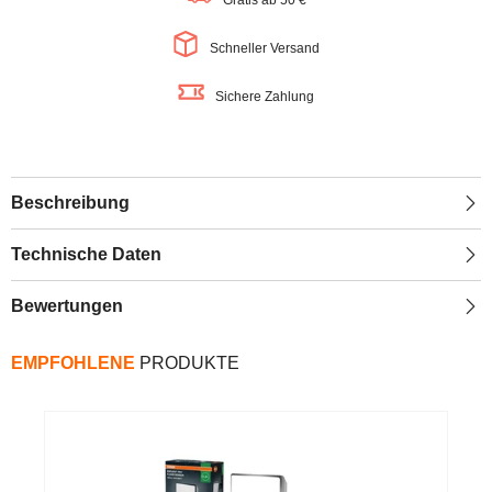
Gratis ab 50 €
Eck-
Eck-
Stehleuchte,
Stehleuchte,
140cm,
140cm,
Schneller Versand
weiß
weiß
Sichere Zahlung
Beschreibung
Technische Daten
Bewertungen
EMPFOHLENE
PRODUKTE