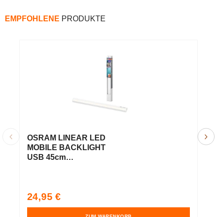
EMPFOHLENE
PRODUKTE
OSRAM LINEAR LED
L
MOBILE BACKLIGHT
4
USB 45cm
U
Unterbauleuchte
3
batteriebetrieben
wiederaufladbar Sensor
V
2
Normaler
24,95 €
1W / 4000K Kaltweiß
Preis
ZUM WARENKORB