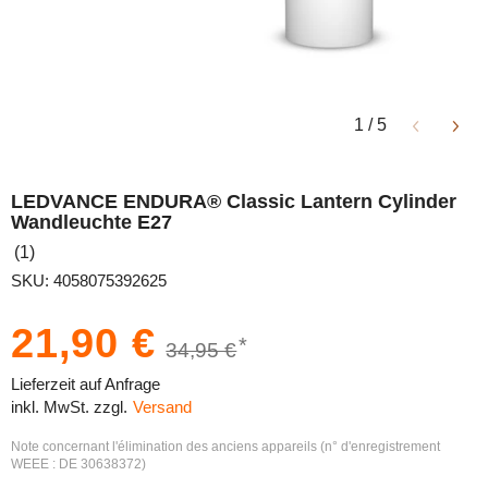
1
/
5
LEDVANCE ENDURA® Classic Lantern Cylinder
Wandleuchte E27
(1)
SKU: 4058075392625
21,90 €
*
34,95 €
Lieferzeit auf Anfrage
inkl. MwSt. zzgl.
Versand
Note concernant l'élimination des anciens appareils (n° d'enregistrement
WEEE : DE 30638372)