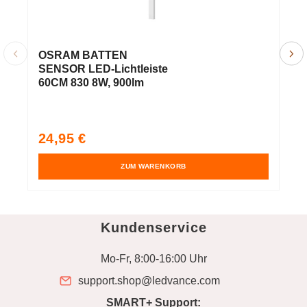
OSRAM BATTEN
O
SENSOR LED-Lichtleiste
S
60CM 830 8W, 900lm
1
Normaler
N
24,95 €
2
Preis
P
ZUM WARENKORB
Kundenservice
Mo-Fr, 8:00-16:00 Uhr
support.shop@ledvance.com
SMART+ Support: