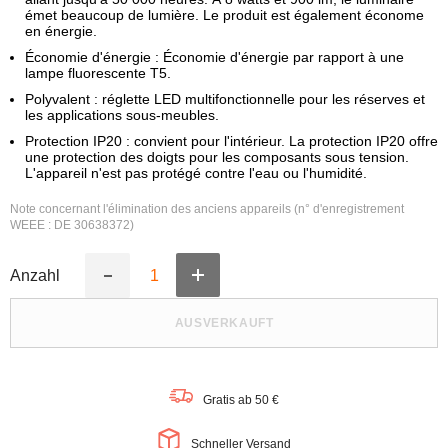
émet beaucoup de lumière. Le produit est également économe
en énergie.
Économie d'énergie : Économie d'énergie par rapport à une
lampe fluorescente T5.
Polyvalent : réglette LED multifonctionnelle pour les réserves et
les applications sous-meubles.
Protection IP20 : convient pour l'intérieur. La protection IP20 offre
une protection des doigts pour les composants sous tension.
L'appareil n'est pas protégé contre l'eau ou l'humidité.
Note concernant l'élimination des anciens appareils (n° d'enregistrement
WEEE : DE 30638372)
Anzahl
Erhöhe
Verringere
die
die
Anzahl
Anzahl
AUSVERKAUFT
für
für
LEDVANCE
LEDVANCE
BATTEN
BATTEN
SENSOR
SENSOR
LED-
LED-
Gratis ab 50 €
Lichtleiste
Lichtleiste
60CM
60CM
830
830
Schneller Versand
8W,
8W,