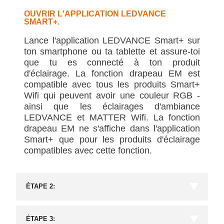
OUVRIR L'APPLICATION LEDVANCE
SMART+.
Lance l'application LEDVANCE Smart+ sur
ton smartphone ou ta tablette et assure-toi
que tu es connecté à ton produit
d'éclairage. La fonction drapeau EM est
compatible avec tous les produits Smart+
Wifi qui peuvent avoir une couleur RGB -
ainsi que les éclairages d'ambiance
LEDVANCE et MATTER Wifi. La fonction
drapeau EM ne s'affiche dans l'application
Smart+ que pour les produits d'éclairage
compatibles avec cette fonction.
ÉTAPE 2:
Dans l'application Smart+, navigue vers le produit d'éclairage que tu souhaites utiliser pour la fonction EM. Appuie sur le produit pour le sélectionner et accéder aux paramètres. Clique ensuite sur l'option « Drapeaux » pour accéder aux différentes options de drapeaux.
ÉTAPE 3: