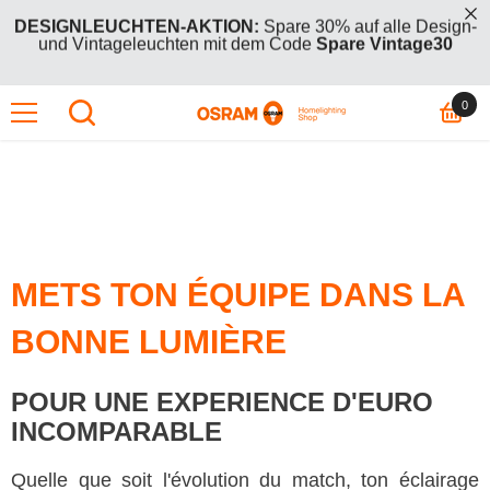
IREKT ZUM INHALT
DESIGNLEUCHTEN-AKTION:
Spare 30% auf alle Design-
und Vintageleuchten mit dem Code
Spare Vintage30
0
0
GRATIS AKTION:
Kauf zwei +1 Gratis Aktionsartikel – der
günstigere (oder gleichpreisige) ist kostenlos mit Code
Artik
BOGO26
.
DESIGNLEUCHTEN-AKTION:
Spare 30% auf alle Design-
und Vintageleuchten mit dem Code
Spare Vintage30
GRATIS AKTION:
Kauf zwei +1 Gratis Aktionsartikel – der
METS TON ÉQUIPE DANS LA
günstigere (oder gleichpreisige) ist kostenlos mit Code
BOGO26
.
BONNE LUMIÈRE
POUR UNE EXPERIENCE D'EURO
INCOMPARABLE
Quelle que soit l'évolution du match, ton éclairage