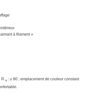
uffage
intérieur
aimant à filament »
s R
: ≥ 80 ; emplacement de couleur constant
a
nfortable.