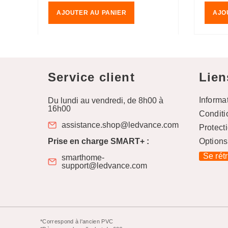
ÉLLIPSE, Blanc chaud
AJOUTER AU PANIER
AJO
confortable
Service client
Lien
Informa
Du lundi au vendredi, de 8h00 à
16h00
Conditi
assistance.shop@ledvance.com
Protect
Prise en charge SMART+ :
Options
Se rét
smarthome-
support@ledvance.com
*Correspond à l'ancien PVC