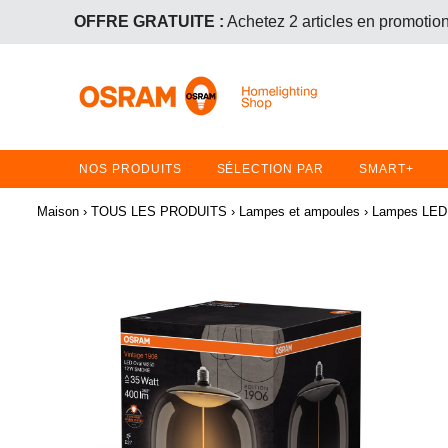
OFFRE GRATUITE :
Achetez 2 articles en promotion 
PROMOTION SUR LES LAMPE
OFFRE GRATUITE :
Achetez 2 articles en promotion 
NOS PRODUITS
SÉLECTION PAR
SMART+
Maison
›
TOUS LES PRODUITS
›
Lampes et ampoules
›
Lampes LED 