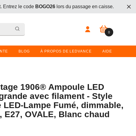
t. Entrez le code
BOGO26
lors du passage en caisse.
 vintage avec le code
Vintage30
0 article
0
t. Entrez le code
BOGO26
lors du passage en caisse.
ENTE
BLOG
À PROPOS DE LEDVANCE
AIDE
tage 1906® Ampoule LED
grande avec filament - Style
e LED-Lampe Fumé, dimmable,
, E27, OVALE, Blanc chaud