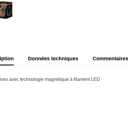
LED-
Lampe
Fumé,
dimmabl
12W,
400lm,
E27,
OVALE,
Blanc
chaud
conforta
iption
Données techniques
Commentaire
ives avec technologie magnétique à filament LED