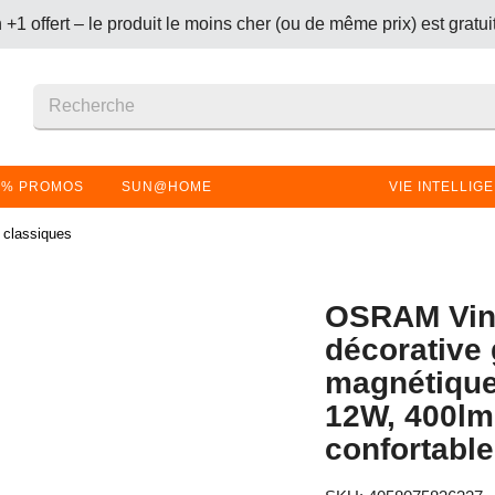
+1 offert – le produit le moins cher (ou de même prix) est gratui
S DESIGN :
économisez 30 % sur toutes les lampes design et
+1 offert – le produit le moins cher (ou de même prix) est gratui
% PROMOS
SUN@HOME
VIE INTELLIG
classiques
OSRAM Vin
décorative 
magnétiqu
12W, 400lm
confortable