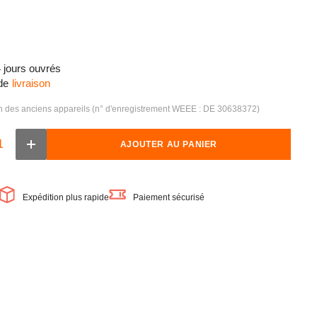
4 jours ouvrés
de
livraison
on des anciens appareils (n° d'enregistrement WEEE : DE 30638372)
AJOUTER AU PANIER
Augmenter
la
quantité
de
OSRAM
Expédition plus rapide
Paiement sécurisé
Vintage
1906®
Ampoule
e
LED
décorative
ve
grande
avec
filament
-
Style
magnétique
que