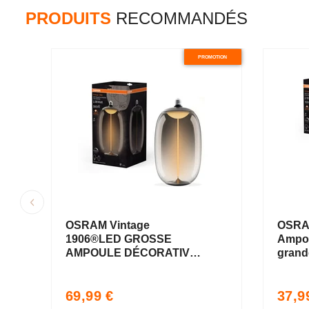
PRODUITS
RECOMMANDÉS
PROMOTION
OSRAM Vintage
OSRAM
1906®LED GROSSE
Ampou
AMPOULE DÉCORATIVE
grande
AVEC FILAMENT - STYLE
Style
MAGNÉTIQUE LED-
Lampe
Prix
Prix
69,99 €
37,9
Lampe Fumé, dimmable,
4.8W,
habituel
habit
12W, E27, OVALE
chaud