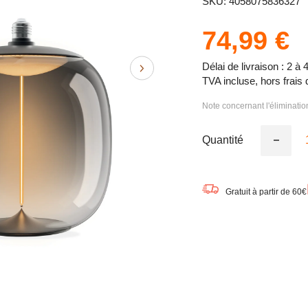
SKU: 4058075836327
74,99 €
Délai de livraison : 2 à 
TVA incluse, hors frais 
Note concernant l'éliminati
Quantité
Réduire
la
quantité
de
OSRAM
Gratuit à partir de 60€
Vintage
1906®
Ampoul
LED
décorati
grande
avec
filament
-
Style
magnéti