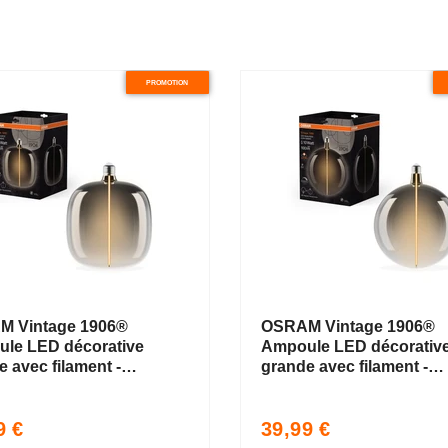
PROMOTION
 Vintage 1906®
OSRAM Vintage 1906®
le LED décorative
Ampoule LED décorativ
 avec filament -
grande avec filament -
 magnétique LED-
Style magnétique LED-
 Fumé, dimmable,
Lampe Fumé, dimmable,
Prix
9 €
39,99 €
 E27, OVALE, Blanc
4.8W, E27, GLOBE, Blan
uel
habituel
 confortable
chaud confortable